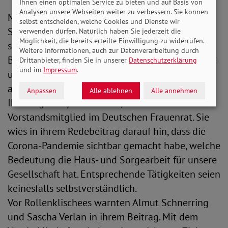
Ihnen einen optimalen Service zu bieten und auf Basis von
Analysen unsere Webseiten weiter zu verbessern. Sie können
Mit der gerechten Verteilung unbezahlter
selbst entscheiden, welche Cookies und Dienste wir
Sorgearbeit als gleichstellungspolitisches Ziel
verwenden dürfen. Natürlich haben Sie jederzeit die
Möglichkeit, die bereits erteilte Einwilligung zu widerrufen.
setzte sich Sven Paul, Referent im
Weitere Informationen, auch zur Datenverarbeitung durch
Bundesministerium für Familie, Senioren, Frauen
Drittanbieter, finden Sie in unserer
Datenschutzerklärung
und im
Impressum
.
und Jugend (BMFSFJ), in seinem Vortrag
auseinander.
Anpassen
Alle ablehnen
Alle annehmen
Ihm folgte Anja Weusthoff, stellvertretendes
Vorstandsmitglied im Deutschen Frauenrat. Sie
wies in ihrem Redebeitrag darauf hin, dass die
Corona-Pandemie sichtbar gemacht habe, welche
Bedeutung die Haus- und Sorgearbeit für unsere
Gesellschaft hat. Entsprechende Tätigkeiten seien
keinesfalls selbstverständlich.
Vor Rollenklischees warnten Almut Schnerring
und Sascha Verlan in ihrem Beitrag. Mit dem