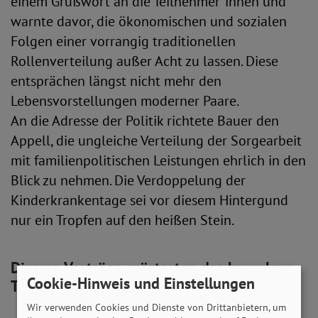
einem Grußwort an die Teilnehmer*innen und
warnte davor, die ökonomischen und sozialen
Folgen einer vorrangig traditionellen
Rollenverteilung außer Acht zu lassen. Diese
entsprächen längst nicht mehr den
Lebensvorstellungen moderner Paare.
An die Adresse der Politik richtete Bauer den
Appell, die ungleiche Verteilung der Sorgearbeit
mit familienpolitischen Leistungen ehrlich in den
Blick zu nehmen. Die Verdoppelung der
Kinderkrankentage sei vor diesem Hintergund
nur ein Tropfen auf den heißen Stein.
Diverse Vorträge erörterten das komplexe
Cookie-Hinweis und Einstellungen
Thema
Wir verwenden Cookies und Dienste von Drittanbietern, um