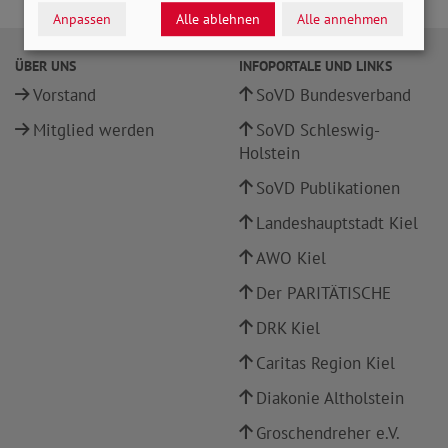
Anpassen
Alle ablehnen
Alle annehmen
ÜBER UNS
INFOPORTALE UND LINKS
Vorstand
SoVD Bundesverband
Mitglied werden
SoVD Schleswig-
Holstein
SoVD Publikationen
Landeshauptstadt Kiel
AWO Kiel
Der PARITÄTISCHE
DRK Kiel
Caritas Region Kiel
Diakonie Altholstein
Groschendreher e.V.