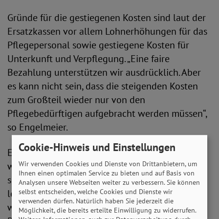
Gründe für die gestiegenen Kosten sind laut der
Ersatzkassen vor allem Lohnerhöhungen für das
Pflegepersonal sowie gestiegene Kosten für
Unterkunft und Verpflegung. „Eine faire
Bezahlung unterstützen wir ausdrücklich. Aber
es kann nicht sein, dass die steigenden Kosten
zum Großteil wieder nur von den
Pflegebedürftigen aufgebracht werden müssen“,
so Engelmeier.
Cookie-Hinweis und Einstellungen
Ein Kostentreiber aus Sicht des SoVD sind
Wir verwenden Cookies und Dienste von Drittanbietern, um
weiterhin die Investitionen. „Die Bundesländer
Ihnen einen optimalen Service zu bieten und auf Basis von
sind rechtlich zum Vorhalten einer
Analysen unsere Webseiten weiter zu verbessern. Sie können
leistungsfähigen, ausreichenden und
selbst entscheiden, welche Cookies und Dienste wir
verwenden dürfen. Natürlich haben Sie jederzeit die
wirtschaftlichen Versorgungsstruktur in der
Möglichkeit, die bereits erteilte Einwilligung zu widerrufen.