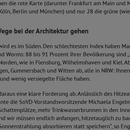
en die rote Karte (darunter Frankfurt am Main und 
 Köln, Berlin und München) und nur 28 die grüne (wi
ege bei der Architektur gehen
wird es im Süden. Den schlechtesten Index haben M
 Worms: 88 bis 91 Prozent ihrer Bevölkerung sind „st
 Norden, wie in Flensburg, Wilhelmshaven und Kiel. 
gen, Gummersbach und Witten ab, alle in NRW: Ihnen 
n und wenig versiegelte Fläche haben.
daraus eine klare Forderung ab. Anlässlich des Hitze
onte die SoVD-Vorstandsvorsitzende Michaela Engelme
chattenplätze, mehr Trinkwasserbrunnen in den Inn
nd wir müssen endlich anfangen, hitzetauglich zu ba
 Sonnenstrahlung absorbieren statt speichern“, so Eng