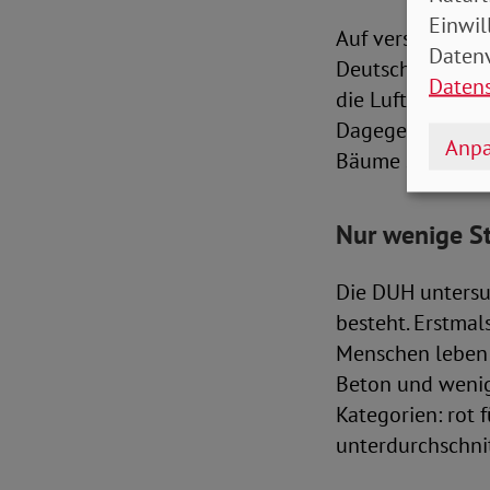
Einwil
Auf versiegelte
Datenv
Deutschen Umwel
Daten
die Luft kühlen.
Dagegen helfen 
Anpa
Bäume spenden S
Nur wenige St
Die DUH untersu
besteht. Erstmal
Menschen leben i
Beton und wenig 
Kategorien: rot 
unterdurchschnit