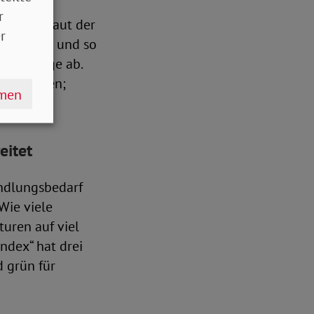
r
 Wasser laut der
r
erdunsten und so
itze lange ab.
verdunsten;
hmen
eitet
andlungsbedarf
Wie viele
uren auf viel
ndex“ hat drei
d grün für