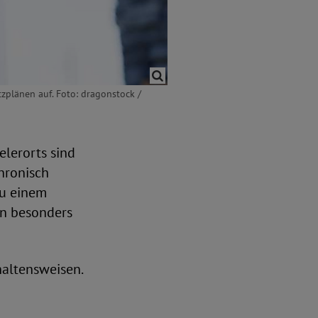
zplänen auf. Foto: dragonstock /
lerorts sind
hronisch
zu einem
en besonders
haltensweisen.