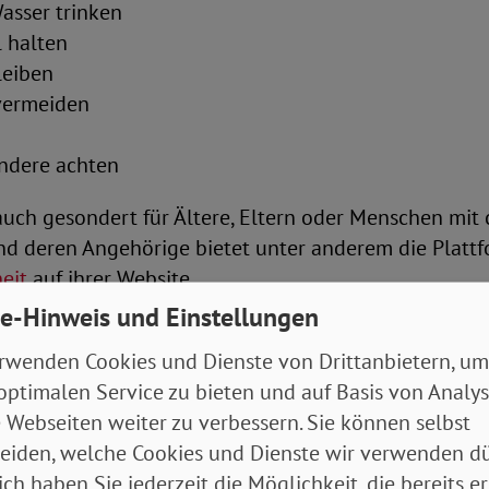
asser trinken
 halten
leiben
vermeiden
andere achten
auch gesondert für Ältere, Eltern oder Menschen mit
d deren Angehörige bietet unter anderem die Platt
eit
auf ihrer Website.
e-Hinweis und Einstellungen
n Hitze reduzieren
rwenden Cookies und Dienste von Drittanbietern, um
optimalen Service zu bieten und auf Basis von Analy
duellen Verhalten rücken in letzter Zeit auch verstä
 Webseiten weiter zu verbessern. Sie können selbst
e und städtebauliche Maßnahmen zur Anpassung an d
eiden, welche Cookies und Dienste wir verwenden dü
raturen in den Blick.
ich haben Sie jederzeit die Möglichkeit, die bereits er