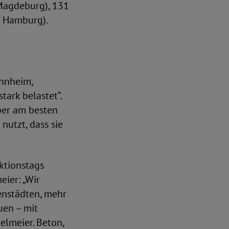
Magdeburg), 131
e Hamburg).
annheim,
ark belastet“.
Aber am besten
nutzt, dass sie
aktionstags
ier: „Wir
enstädten, mehr
uen – mit
elmeier. Beton,