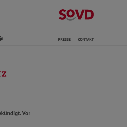
Kreisverband Os
den
Leichte Sprache
PRESSE
KONTAKT
tz
kündigt. Vor