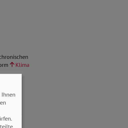
 chronischen
form
Klima
 Ihnen
sen
rkt
ie weiter
rfen.
teilte