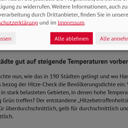
ligung zu widerrufen. Weitere Informationen, auch zu
n Flächen wie Straßen, Parkplätzen und Dächern kann
erarbeitung durch Drittanbieter, finden Sie in unsere
thilfe (DUH) nicht versickern, aber auch schlecht v
schutzerklärung
und im
Impressum
.
 Flächen heizen sich auf und geben die gespeicherte H
Bäume, Parks und Wasserflächen. Feuchtigkeit kann 
ssen
Alle ablehnen
Alle anne
chatten und senken die Temperatur.
ädte gut auf steigende Temperaturen vorber
chte nun, wie das in 190 Städten gelingt und wo H
s bezog der Hitze-Check die Bevölkerungsdichte ein: 
n stark belasteten Gebieten, in denen hohe Temperat
Grün treffen? Der entstandene „Hitzebetroffenheitsi
für überdurchschnittlich, gelb für durchschnittlich un
tlich.