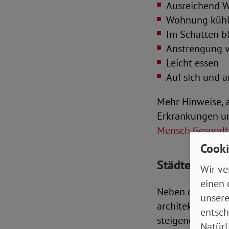
Ausreichend W
Wohnung kühl
Im Schatten b
Anstrengung 
Leicht essen
Auf sich und 
Mehr Hinweise, 
Erkrankungen un
Mensch Gesundh
Cooki
Städtebau kan
Wir ve
einen 
Neben dem indivi
unsere
architektonisch
entsch
steigenden Tempe
Natürl