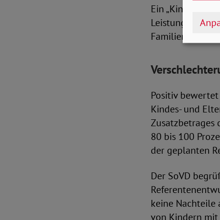
Ein „Kindergrun
Anpa
Leistungen infor
Familien müssen 
Verschlechte
Positiv bewertet
Kindes- und Elt
Zusatzbetrages d
80 bis 100 Proze
der geplanten Re
Der SoVD begrü
Referentenentwu
keine Nachteile
von Kindern mit