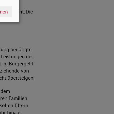
ehende
hmen
doch nicht. Die
erung benötigte
 Leistungen des
l im Bürgergeld
rziehende von
cht übersteigen.
r dem
ren Familien
ollen. Eltern
ahr hinaus