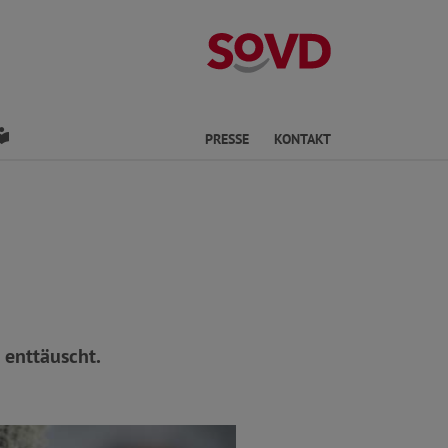
Kreisverband Os
den
Leichte Sprache
PRESSE
KONTAKT
 enttäuscht.