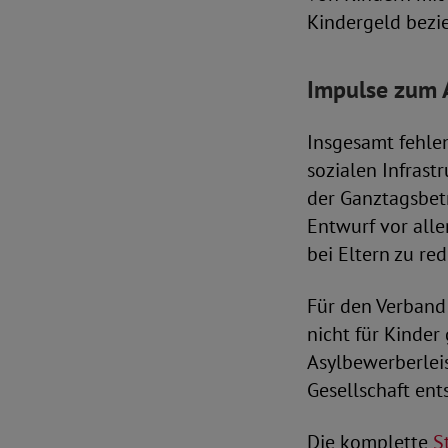
Kindergeld bezi
Impulse zum A
Insgesamt fehle
sozialen Infrast
der Ganztagsbetr
Entwurf vor alle
bei Eltern zu red
Für den Verband
nicht für Kinder
Asylbewerberleis
Gesellschaft en
Die komplette
S