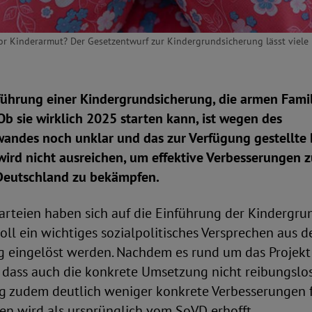
or Kinderarmut? Der Gesetzentwurf zur Kindergrundsicherung lässt viele 
führung einer Kindergrundsicherung, die armen Famil
. Ob sie wirklich 2025 starten kann, ist wegen des
andes noch unklar und das zur Verfügung gestellte
wird nicht ausreichen, um effektive Verbesserungen 
Deutschland zu bekämpfen.
arteien haben sich auf die Einführung der Kindergru
soll ein wichtiges sozialpolitisches Versprechen aus 
g eingelöst werden. Nachdem es rund um das Projekt v
, dass auch die konkrete Umsetzung nicht reibungslo
ng zudem deutlich weniger konkrete Verbesserungen 
en wird als ursprünglich vom SoVD erhofft.