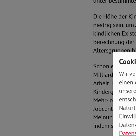
unter bestimmte
Die Höhe der Ki
niedrig sein, um
kindlichen Exist
Berechnung der 
Altersgruppen h
Cooki
Schon eine halbe
Wir ve
Milliarden Euro 
einen 
Arbeit, konkret d
unsere
Kindergrundsiche
entsch
Mehr- oder Sond
Natürl
Jobcenter und So
Einwil
Meinung nach mü
Datenv
indem sie wissen:
Daten