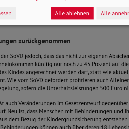
dsicherungs-Check“ soll Berechtigte über ihnen zust
ssen
Alle ablehnen
Alle anne
mieren, eine automatische Auszahlung folgt daraus je
weiter Anträge stellen.
rungen zurückgenommen
 der SoVD jedoch, dass das nicht zur eigenen Absich
erneinkommen künftig nur noch zu 45 Prozent auf die
es Kindes angerechnet werden darf, statt wie aktuel
nt. Wie vom SoVD gefordert profitieren auch Alleine
gelung, sofern die Unterhaltsleistungen 500 Euro ni
ßt auch Veränderungen im Gesetzentwurf gegenübe
rf. Neu ist, dass Menschen mit Behinderungen und ih
 aus dem Bezug der Kindergrundsicherung entstehen s
 Behinderungen können auch über deren 18. Lebensj