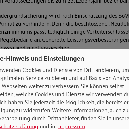
n Voraussetzungen bis zum 25. Lebensjahr beziehbar.
ndergrundsicherung wird nach Einschätzung des SoV
 Armut zu verhindern. Denn die beschlossene „Neudefi
enzminimums passt lediglich einige Verteilerschlüssel
Regelbedarfe an. Generelle Leistungsverbesserungen
inweg sind nicht vorgesehen.
e-Hinweis und Einstellungen
 Milliarde Euro ist für den Verwaltungsaufwand eing
rwenden Cookies und Dienste von Drittanbietern, um
bleiben dann zur Auszahlung an Familien. Die Bunde
optimalen Service zu bieten und auf Basis von Analy
er künftige „Familienservice“, soll den Großteil der
 Webseiten weiter zu verbessern. Sie können selbst
rung administrieren und ist die Hauptanlaufstelle fü
eiden, welche Cookies und Dienste wir verwenden dü
erbedarfe bei Grundsicherungsbeziehenden sind abe
ich haben Sie jederzeit die Möglichkeit, die bereits er
zialamt zuständig. Der SoVD kritisiert diese Trennung
ligung zu widerrufen. Weitere Informationen, auch zu
ssen gerade Familien in komplexen Lebenslagen en
erarbeitung durch Drittanbieter, finden Sie in unsere
 Für ihr Kind wird alles an einer Stelle geregelt.
schutzerklärung
und im
Impressum
.