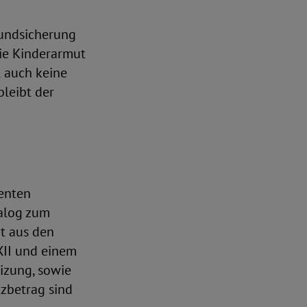
rundsicherung
ie Kinderarmut
t auch keine
bleibt der
enten
nalog zum
t aus den
XII und einem
izung, sowie
tzbetrag sind