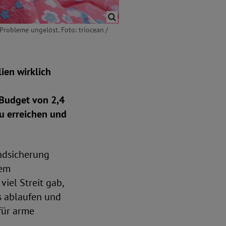
Probleme ungelöst. Foto: triocean /
ien wirklich
 Budget von 2,4
zu erreichen und
ndsicherung
dem
iel Streit gab,
s ablaufen und
für arme