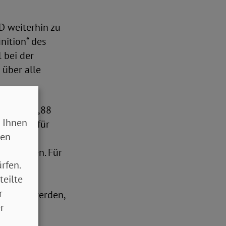
D weiterhin zu
nition“ des
 bei der
 über alle
eplant, 1,88
 Ihnen
sagentur für
sen
r Familien. Für
rfen.
r weiter
teilte
. Seiner
r
tlastet werden,
r