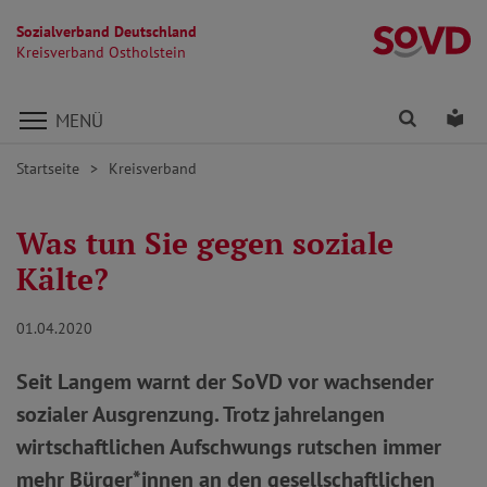
Sozialverband Deutschland
Kr
Kreisverband Ostholstein
Direkt zu den Inhalten springen
Finden
Lei
MENÜ
Startseite
Kreisverband
Was tun Sie gegen soziale
Kälte?
01.04.2020
Seit Langem warnt der SoVD vor wachsender
sozialer Ausgrenzung. Trotz jahrelangen
wirtschaftlichen Aufschwungs rutschen immer
mehr Bürger*innen an den gesellschaftlichen