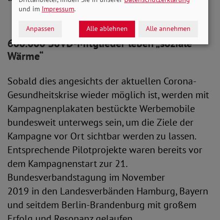
und im
Impressum
.
Anpassen
Alle ablehnen
Alle annehmen
600.000 SoVD-Mitglieder leben „soziale
Wärme“
Sobald dies angesichts der aktuellen Corona-
Gesundheitskrise wieder möglich ist, werden mit
Kampagnenplakaten bestückte Werbemobile
bundesweit unterwegs sein, um die Ziele der
Kampagne vor Ort sichtbar werden zu lassen.
Entsprechende Pilotprojekte waren bereits vor
dem Kampagnenstart zur 21.
Bundesverbandstagung im November
2019 in den Landesverbänden Hamburg, Bayern
und seitdem Berlin-Brandenburg mit großem
Erfolg und Resonanz gelaufen.