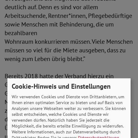
deutlich auf. Denn es sind vor allem
Arbeitsuchende, Rentner*innen, Pflegebedürftige
sowie Menschen mit Behinderung, die um
bezahlbaren
Wohnraum konkurrieren müssen. Viele Menschen
müssen so viel für die Miete ausgeben, dass zu
wenig zum Leben übrig bleibt.“
Bereits 2018 hatte der Verband hierzu ein
Gutachten in Auftrag gegeben. Das SoVD-
Cookie-Hinweis und Einstellungen
Gutachten „Wohnverhältnisse in Deutschland.
Wir verwenden Cookies und Dienste von Drittanbietern, um
Mietbelastung, soziale Ungleichheit und Armut“
Ihnen einen optimalen Service zu bieten und auf Basis von
Analysen unsere Webseiten weiter zu verbessern. Sie können
zeigt auf, wen die Entwicklung trifft. Auch mit
selbst entscheiden, welche Cookies und Dienste wir
dem Positionspapier „Gutes Wohnen. Für alle!
verwenden dürfen. Natürlich haben Sie jederzeit die
Möglichkeit, die bereits erteilte Einwilligung zu widerrufen.
Überall!“ hat sich der SoVD zu Wort gemeldet
Weitere Informationen, auch zur Datenverarbeitung durch
und Lösungswege aufgezeigt.
Drittanbieter, finden Sie in unserer
Datenschutzerklärung