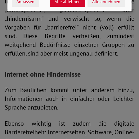
Immobilienmarkt oft mit Wörtern wie
Anpassen
Alle ablehnen
Alle annehmen
„altersgerecht“, „seniorengerecht“ oder
„hindernisarm“ und verwischt so, wenn die
Vorgaben für „barrierefrei“ nicht (voll) erfüllt
sind. Diese Begriffe verheißen, zumindest
weitgehend Bedürfnisse einzelner Gruppen zu
erfüllen, sind aber meist ungenau definiert.
Internet ohne Hindernisse
Zum Baulichen kommt unter anderem hinzu,
Informationen auch in einfacher oder Leichter
Sprache anzubieten.
Ebenso wichtig ist zudem die digitale
Barrierefreiheit: Internetseiten, Software, Online-