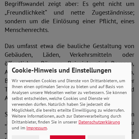
Begriffswandel zeigt aber: Es geht nicht um
„Freundlichkeit“ und nette Zugeständnisse;
sondern um die Einlösung einer Pflicht, eines
Menschenrechts.
Das umfasst etwa die bauliche Gestaltung von
Gebäuden, Läden, Verkehrsmitteln oder
öffentlichen Räumen. Beispiele sind Rampen,
Cookie-Hinweis und Einstellungen
Aufzüge, barrierefreie Toiletten,
Blindenleitsysteme, Ampeln mit akustischen oder
Wir verwenden Cookies und Dienste von Drittanbietern, um
Ihnen einen optimalen Service zu bieten und auf Basis von
Tast-Signalen oder zugängliche Terminals und
Analysen unsere Webseiten weiter zu verbessern. Sie können
Automaten.
selbst entscheiden, welche Cookies und Dienste wir
verwenden dürfen. Natürlich haben Sie jederzeit die
Möglichkeit, die bereits erteilte Einwilligung zu widerrufen.
So wurde zum Beispiel die alte Bau-Norm
Weitere Informationen, auch zur Datenverarbeitung durch
„Behindertengerechtes Bauen“ 2009 zu
Drittanbieter, finden Sie in unserer
Datenschutzerklärung
und im
Impressum
.
„Hindernisfreie Bauten“. Dabei wirbt gerade der