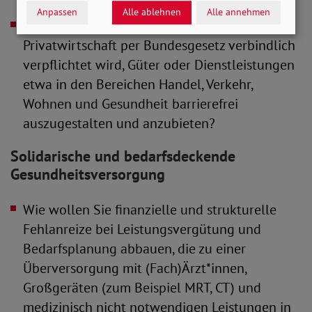
unterstützen Sie hierbei?
Anpassen
Alle ablehnen
Alle annehmen
Setzen Sie sich dafür ein, dass die
Privatwirtschaft per Bundesgesetz verbindlich
verpflichtet wird, Güter oder Dienstleistungen
etwa in den Bereichen Handel, Verkehr,
Wohnen und Gesundheit barrierefrei
auszugestalten und anzubieten?
Solidarische und bedarfsdeckende
Gesundheitsversorgung
Wie wollen Sie finanzielle und strukturelle
Fehlanreize bei Leistungsvergütung und
Bedarfsplanung abbauen, die zu einer
Überversorgung mit (Fach)Ärzt*innen,
Großgeräten (zum Beispiel MRT, CT) und
medizinisch nicht notwendigen Leistungen in