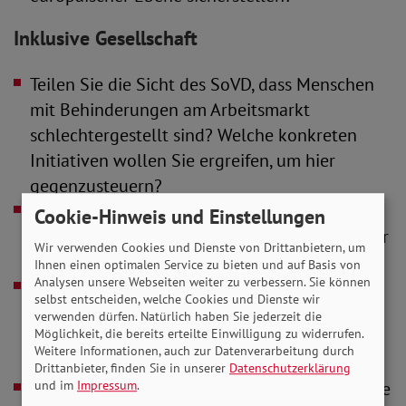
Inklusive Gesellschaft
Teilen Sie die Sicht des SoVD, dass Menschen
mit Behinderungen am Arbeitsmarkt
schlechtergestellt sind? Welche konkreten
Initiativen wollen Sie ergreifen, um hier
gegenzusteuern?
Wie wollen Sie diese Gruppe, die oft auch
Cookie-Hinweis und Einstellungen
langzeitarbeitslos und in höherem Lebensalter
Wir verwenden Cookies und Dienste von Drittanbietern, um
ist, unterstützen?
Ihnen einen optimalen Service zu bieten und auf Basis von
Analysen unsere Webseiten weiter zu verbessern. Sie können
Wie werden Sie sich dafür einsetzen, dass
selbst entscheiden, welche Cookies und Dienste wir
inklusive Bildung und Ausbildung für junge
verwenden dürfen. Natürlich haben Sie jederzeit die
Möglichkeit, die bereits erteilte Einwilligung zu widerrufen.
Menschen mit und ohne Behinderungen
Weitere Informationen, auch zur Datenverarbeitung durch
verwirklicht werden?
Drittanbieter, finden Sie in unserer
Datenschutzerklärung
und im
Impressum
.
Welche konkreten Initiativen auf Bundesebene