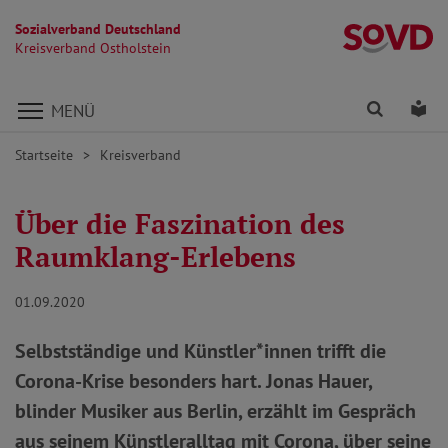
Sozialverband Deutschland
Kr
Kreisverband Ostholstein
Direkt zu den Inhalten springen
Finden
Lei
MENÜ
Startseite
Kreisverband
Über die Faszination des
Raumklang-Erlebens
01.09.2020
Selbstständige und Künstler*innen trifft die
Corona-Krise besonders hart. Jonas Hauer,
blinder Musiker aus Berlin, erzählt im Gespräch
aus seinem Künstleralltag mit Corona, über seine