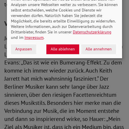
total angenehm.“
Analysen unsere Webseiten weiter zu verbessern. Sie können
selbst entscheiden, welche Cookies und Dienste wir
verwenden dürfen. Natürlich haben Sie jederzeit die
Möglichkeit, die bereits erteilte Einwilligung zu widerrufen.
Von Bill Evans Musik maßgeblich geprägt
Weitere Informationen, auch zur Datenverarbeitung durch
Drittanbieter, finden Sie in unserer
Datenschutzerklärung
Jonas Hauer macht seit seinem sechsten
und im
Impressum
.
Lebensjahr Musik. Der Pianist, der ihn auf seinem
Anpassen
Alle ablehnen
Alle annehmen
Lebensweg am meisten geprägt hat, ist Bill
Evans: „Das ist wie ein Bumerang-Effekt. Zu dem
komme ich immer wieder zurück. Auch Keith
Jarrett hat mich wahnsinnig fasziniert.“ Der
Berliner Musiker kann sehr lange über Jazz
sinnieren, über den riesigen Facettenreichtum
dieses Musikstils. Besonders hier merke man die
Verbindung zur Musik, die im Moment entstehe
und dann so inspirierend wirke, so Hauer: „Mein
Ziel als Musiker ist, dass ich ein Medium bin, dass