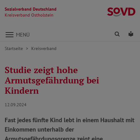
Sozialverband Deutschland
Kr
Kreisverband Ostholstein
Direkt zu den Inhalten springen
Finden
Lei
MENÜ
Startseite
Kreisverband
Studie zeigt hohe
Armutsgefährdung bei
Kindern
12.09.2024
Fast jedes fünfte Kind lebt in einem Haushalt mit
Einkommen unterhalb der
Armutsgefährdungsgrenze zeigt eine