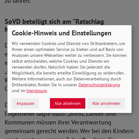
zu fahren.
SoVD beteiligt sich am "Ratschlag
Kinderarmut"
Cookie-Hinweis und Einstellungen
Wir verwenden Cookies und Dienste von Drittanbietern, um
Der SoVD betrachtet Kinderarmut als ein
Ihnen einen optimalen Service zu bieten und auf Basis von
ernstzunehmendes Problem. Kürzlich beteiligte
Analysen unsere Webseiten weiter zu verbessern. Sie können
selbst entscheiden, welche Cookies und Dienste wir
er sich an einem Aufruf des Bündnisses
verwenden dürfen. Natürlich haben Sie jederzeit die
„Ratschlag Kinderarmut“, der eine gemeinsame
Möglichkeit, die bereits erteilte Einwilligung zu widerrufen.
Kraftanstrengung aller staatlichen Ebenen zur
Weitere Informationen, auch zur Datenverarbeitung durch
Drittanbieter, finden Sie in unserer
Datenschutzerklärung
Überwindung von Kinderarmut forderte.
und im
Impressum
.
Anpassen
Alle ablehnen
Alle annehmen
Die SoVD-Vorstandsvorsitzende Michaela
Engelmeier sagte dazu: „Bund, Länder und
Kommunen müssen ihrer Verantwortung
gemeinsam gerecht werden. Wer bei den Kindern