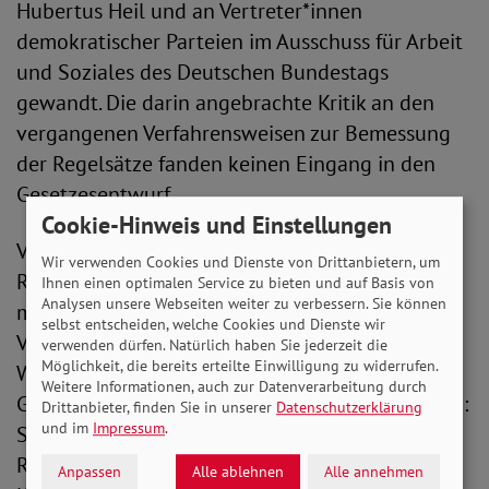
Hubertus Heil und an Vertreter*innen
demokratischer Parteien im Ausschuss für Arbeit
und Soziales des Deutschen Bundestags
gewandt. Die darin angebrachte Kritik an den
vergangenen Verfahrensweisen zur Bemessung
der Regelsätze fanden keinen Eingang in den
Gesetzesentwurf.
Cookie-Hinweis und Einstellungen
Vielmehr weist die Verfahrensweise der
Wir verwenden Cookies und Dienste von Drittanbietern, um
Regelbedarfsermittlung die gleichen
Ihnen einen optimalen Service zu bieten und auf Basis von
Analysen unsere Webseiten weiter zu verbessern. Sie können
methodischen Mängel auf, die in der
selbst entscheiden, welche Cookies und Dienste wir
Vergangenheit vom SoVD und vielen weiteren
verwenden dürfen. Natürlich haben Sie jederzeit die
Möglichkeit, die bereits erteilte Einwilligung zu widerrufen.
Wohlfahrts- und Sozialverbänden sowie
Weitere Informationen, auch zur Datenverarbeitung durch
Gewerkschaften kritisch angemerkt worden sind:
Drittanbieter, finden Sie in unserer
Datenschutzerklärung
und im
Impressum
.
So soll die Höhe der Regelsätze auch bei dieser
Regelbedarfsermittlung auf Basis der
Anpassen
Alle ablehnen
Alle annehmen