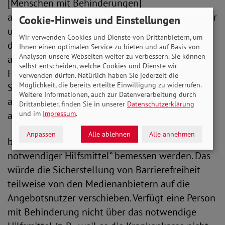
[Menschen mit Behinderungen]
allgemein üblichen Weise“ zugänglich, auffindbar
Cookie-Hinweis und Einstellungen
und nutzbar sein, sondern das Angebot muss „in
Wir verwenden Cookies und Dienste von Drittanbietern, um
der allgemein üblichen Weise“ zugänglich,
Ihnen einen optimalen Service zu bieten und auf Basis von
Analysen unsere Webseiten weiter zu verbessern. Sie können
auffindbar und nutzbar sein. Die letztere
selbst entscheiden, welche Cookies und Dienste wir
Formulierung gewährleistet, dass nicht
verwenden dürfen. Natürlich haben Sie jederzeit die
Möglichkeit, die bereits erteilte Einwilligung zu widerrufen.
Sonderlösungen, sondern reguläre Lösungen
Weitere Informationen, auch zur Datenverarbeitung durch
auch für Menschen mit Behinderungen
Drittanbieter, finden Sie in unserer
Datenschutzerklärung
angestrebt werden.
und im
Impressum
.
Anpassen
Alle ablehnen
Alle annehmen
b) Die Barrierefreiheit darf nicht „unter Nutzung
notwendiger Hilfsmittel“ bemessen werden. Das
würde die Sicherstellung von Barrierefreiheit
teilweise von den Medienanbietern auf die
Angebotsnutzer verschieben. Verfügt eine Person
mit Behinderung nicht über das notwendige