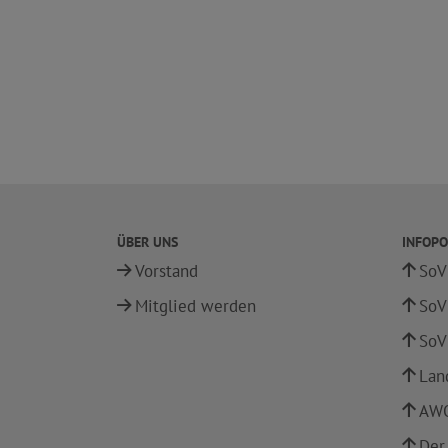
ÜBER UNS
INFOPO
Vorstand
SoV
Mitglied werden
SoV
SoV
Lan
AWO
Der