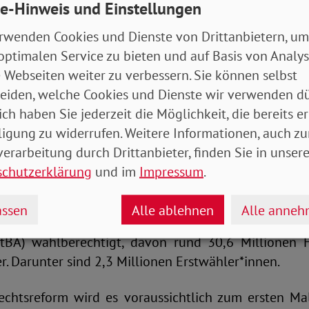
e-Hinweis und Einstellungen
der SoVD einen zehn Punkte umfassenden Kernforder
ische Haltung des Verbandes widerspiegelt. Bekräfti
rwenden Cookies und Dienste von Drittanbietern, um
usammenarbeit mit der AfD geben wird.
optimalen Service zu bieten und auf Basis von Analy
 Webseiten weiter zu verbessern. Sie können selbst
ühlte der Vorsitzende der SoVD-Bundeskonferenz, B
eiden, welche Cookies und Dienste wir verwenden dü
m Bundestag abgehaltenen Sitzung Abgeordneten un
ich haben Sie jederzeit die Möglichkeit, die bereits er
f den Zahn. Auch die Vertreter*innen aus V
ligung zu widerrufen. Weitere Informationen, auch zu
 stellten kritische Fragen zu den parteipolitisch
erarbeitung durch Drittanbieter, finden Sie in unsere
ngsgerechtigkeit, Rente, Armut, Pflegenotstand, A
schutzerklärung
und im
Impressum
.
ungsmisere und Klimaschutz.
ssen
Alle ablehnen
Alle anne
lionen Deutsche sind nach einer Schätzung des
tBA) wahlberechtigt, davon rund 30,6 Millionen 
. Darunter sind 2,3 Millionen Erstwähler*innen.
echtsreform wird es voraussichtlich zum ersten M