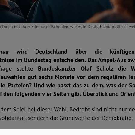
önnen mit ihrer Stimme entscheiden, wie es in Deutschland politisch wei
uar wird Deutschland über die künftige
tnisse im Bundestag entscheiden. Das Ampel-Aus zwa
frage stellte Bundeskanzler Olaf Scholz die 
euwahlen gut sechs Monate vor dem regulären Ter
die Parteien? Und wie passt das zu dem, was der So
f den folgenden vier Seiten gibt Überblick und Orie
f dem Spiel bei dieser Wahl. Bedroht sind nicht nur de
Solidarität, sondern die Grundwerte der Demokratie.
rzfristig einberufenen Bund-Länder-Konferenz 