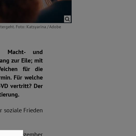
tergeht. Foto: Katsyarina / Adobe
n Macht- und
ng zur Eile; mit
Weichen für die
min. Für welche
VD vertritt? Der
ntierung.
r soziale Frieden
am 3. Dezember