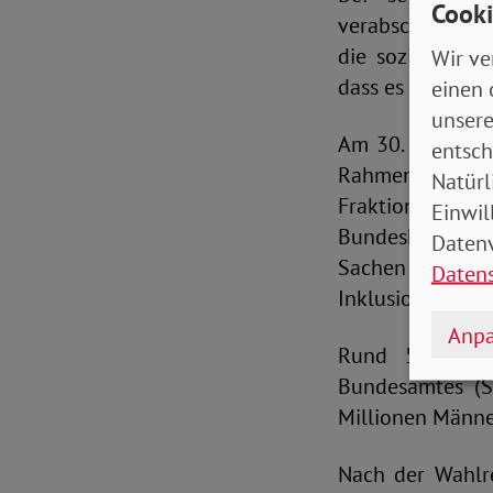
Cooki
verabschiedete 
die sozialpolit
Wir ve
dass es keine Z
einen 
unsere
Am 30. Januar f
entsch
Rahmen einer i
Natürl
Fraktionen au
Einwil
Bundeskonferenz
Datenv
Sachen Verteilu
Daten
Inklusion, Wohn
Anpa
Rund 59,2 Mil
Bundesamtes (S
Millionen Männer
Nach der Wahlr