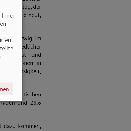
ungskatalog, der
gt wurde erneut,
 Ihnen
sen
runo Hartwig, im
rfen.
terschiedlicher
teilte
erbandsrat und
r
en Positionen in
r
rbeitslosigkeit,
hmen
 Statistischen
Frauen und 28,6
al dazu kommen,