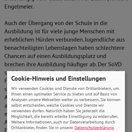
Engelmeier.
Auch der Übergang von der Schule in die
Ausbildung ist für viele junge Menschen mit
erheblichen Hürden verbunden. Jugendliche aus
benachteiligten Lebenslagen haben schlechtere
Chancen auf einen Ausbildungsplatz und
brechen ihre Ausbildung häufiger ab. Der SoVD
spricht sich daher für eine stärkere individuelle
Cookie-Hinweis und Einstellungen
Förderung, eine bessere Berufsorientierung
sowie existenzsichernde
Wir verwenden Cookies und Dienste von Drittanbietern, um
Ihnen einen optimalen Service zu bieten und auf Basis von
Ausbildungsvergütungen aus. „Eine
Analysen unsere Webseiten weiter zu verbessern. Sie können
abgeschlossene Ausbildung ist ein
selbst entscheiden, welche Cookies und Dienste wir
verwenden dürfen. Natürlich haben Sie jederzeit die
entscheidender Schutz vor Arbeitslosigkeit und
Möglichkeit, die bereits erteilte Einwilligung zu widerrufen.
Armut. Sie muss für alle erreichbar sein“, so
Weitere Informationen, auch zur Datenverarbeitung durch
Drittanbieter, finden Sie in unserer
Datenschutzerklärung
Engelmeier.