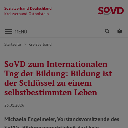
Sozialverband Deutschland
Kr
Kreisverband Ostholstein
Direkt zu den Inhalten springen
Finden
Lei
MENÜ
Startseite
Kreisverband
SoVD zum Internationalen
Tag der Bildung: Bildung ist
der Schlüssel zu einem
selbstbestimmten Leben
23.01.2026
Michaela Engelmeier, Vorstandsvorsitzende des
SoVD: „Bildungsgerechtigkeit darf kein