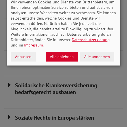
Erwerbsminderung
Wir verwenden Cookies und Dienste von Drittanbietern, um
Ihnen einen optimalen Service zu bieten und auf Basis von
Analysen unsere Webseiten weiter zu verbessern. Sie können
selbst entscheiden, welche Cookies und Dienste wir
verwenden dürfen. Natürlich haben Sie jederzeit die
Sozialer Schutz bei Beschäftigung und
Möglichkeit, die bereits erteilte Einwilligung zu widerrufen.
Arbeitslosigkeit
Weitere Informationen, auch zur Datenverarbeitung durch
Drittanbieter, finden Sie in unserer
Datenschutzerklärung
und im
Impressum
.
Anpassen
Alle ablehnen
Alle annehmen
Pflegerisiko solidarisch absichern
Solidarische Krankenversicherung
bedarfsgerecht ausbauen
Soziale Rechte in Europa stärken