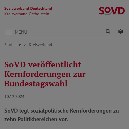
Sozialverband Deutschland
Kr
Kreisverband Ostholstein
Direkt zu den Inhalten springen
Finden
Lei
MENÜ
Startseite
Kreisverband
SoVD veröffentlicht
Kernforderungen zur
Bundestagswahl
10.12.2024
SoVD legt sozialpolitische Kernforderungen zu
zehn Politikbereichen vor.