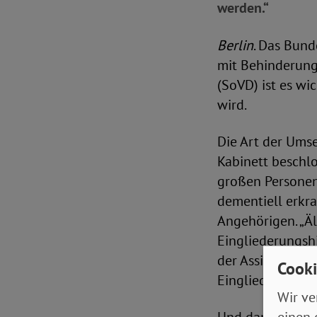
werden.“
Berlin
. Das Bun
mit Behinderung
(SoVD) ist es wi
wird.
Die Art der Umse
Kabinett beschlo
großen Personen
dementiell erkr
Angehörigen. „Ä
Eingliederungsh
der Assistenz im
Cooki
Eingliederungshil
Wir ve
einen 