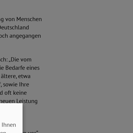
ung von Menschen
Deutschland
 noch angegangen
sch: „Die vom
ie Bedarfe eines
ältere, etwa
 sowie Ihre
 oft keine
 neuen Leistung
er
 Ihnen
sen