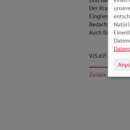
Und damit nicht
unsere
Der Krankengelda
entsch
Eingliederungshi
Natürl
Bedarfslagen we
Einwil
Auch für sie mus
Datenv
Daten
V.iS.d.P.: Christ
Anpa
Zurück