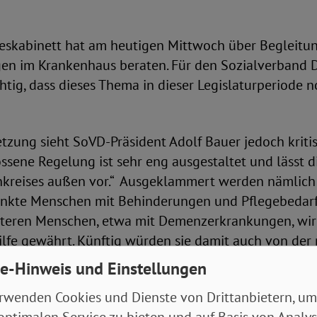
deskabinett hat am heutigen Mittwoch über Begleit
en im Krankenhaus beraten. Für den Sozialverband 
chtig, dass dieses Thema in dieser Legislaturperiode
tzung sieht SoVD-Präsident Adolf Bauer jedoch kriti
ssene Regelung ist sehr eng ausgestaltet und lässt d
kreises außen vor.“ Ausgeklammert werden nämlich 
ankte Menschen mit Behinderungen und Pflegebedarf,
lteren Menschen, etwa mit Demenzerkrankungen, wird
ilfe gewährt. Künftig würden sie damit auch von der
 Krankenhaus ausgeschlossen. Denn die wird nur in d
e-Hinweis und Einstellungen
fe gewährt“, kritisiert Bauer.
rwenden Cookies und Dienste von Drittanbietern, um
optimalen Service zu bieten und auf Basis von Analy