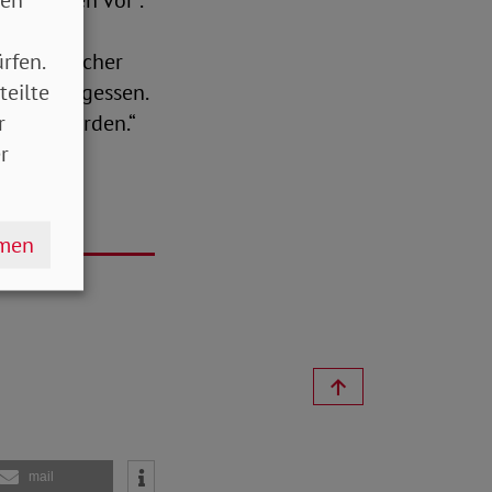
tz „außen vor“.
an die
rfen.
rotz gleicher
teilte
lung vergessen.
r
ichert werden.“
r
hmen
mail