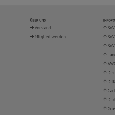
ÜBER UNS
INFOPO
Vorstand
SoV
Mitglied werden
SoV
SoV
Lan
AWO
Der
DRK
Car
Dia
Gro