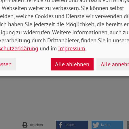
 genug. Auch ihre Angehörigen wären mit diesem Gese
 Webseiten weiter zu verbessern. Sie können selbst
nspruch der Begleitperson im SGB V soll ebenfalls 
eiden, welche Cookies und Dienste wir verwenden dü
lfeberechtigung der begleiteten Person anknüpfen. „T
ich haben Sie jederzeit die Möglichkeit, die bereits er
rden hier Menschen einfach in der neuen SGB V-Rege
ligung zu widerrufen. Weitere Informationen, auch zu
s die Vereinbarkeit von Familie, Pflege und Beruf ges
erarbeitung durch Drittanbieter, finden Sie in unsere
schutzerklärung
und im
Impressum
.
ian Draheim
ssen
Alle ablehnen
Alle anne
drucken
teilen
tweet