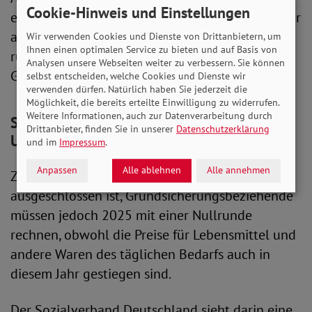
Cookie-Hinweis und Einstellungen
erst ab einer Anpassung von etwa 10 Prozent der
aktuelle Regelbedarf erreicht. Angesichts einer
Wir verwenden Cookies und Dienste von Drittanbietern, um
Ihnen einen optimalen Service zu bieten und auf Basis von
rückläufigen Inflation ist eine derartige
Analysen unsere Webseiten weiter zu verbessern. Sie können
Größenordnung aber nicht zu erwarten.
selbst entscheiden, welche Cookies und Dienste wir
verwenden dürfen. Natürlich haben Sie jederzeit die
Möglichkeit, die bereits erteilte Einwilligung zu widerrufen.
Weitere Informationen, auch zur Datenverarbeitung durch
SoVD: Nullrunde trotz Inflation ist
Drittanbieter, finden Sie in unserer
Datenschutzerklärung
Unverschämtheit
und im
Impressum
.
Anpassen
Alle ablehnen
Alle annehmen
Zwar ist eine Senkung der Regelsätze gesetzlich
ausgeschlossen ist, Grundsicherungsbeziehende
müssen jedoch 2025 mit einer Nullrunde
rechnen, obwohl die Preise für Lebensmittel und
andere Waren des täglichen Bedarfs auch in
diesem Jahr gestiegen sind.
Der Sozialverband Deutschland sieht darin eine