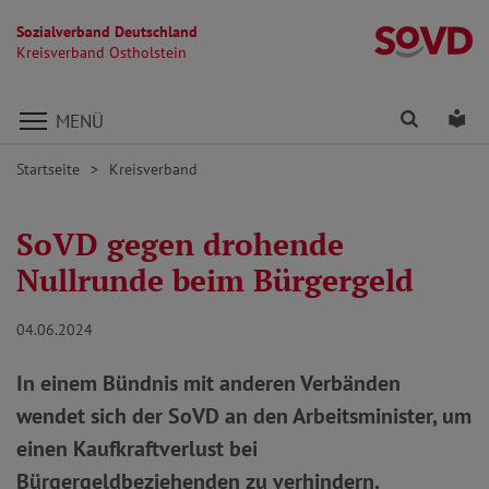
Sozialverband Deutschland
Kr
Kreisverband Ostholstein
Direkt zu den Inhalten springen
Finden
Lei
MENÜ
Startseite
Kreisverband
SoVD gegen drohende
Nullrunde beim Bürgergeld
04.06.2024
In einem Bündnis mit anderen Verbänden
wendet sich der SoVD an den Arbeitsminister, um
einen Kaufkraftverlust bei
Bürgergeldbeziehenden zu verhindern.