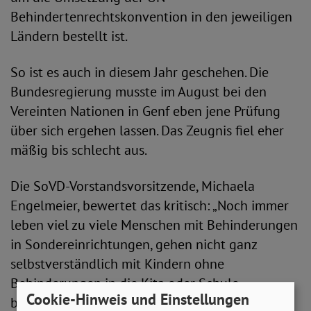
Behindertenrechtskonvention in den jeweiligen
Ländern bestellt ist.
So ist es auch in diesem Jahr geschehen. Die
Bundesregierung musste im August bei den
Vereinten Nationen in Genf eben jene Prüfung
über sich ergehen lassen. Das Zeugnis fiel eher
mäßig bis schlecht aus.
Die SoVD-Vorstandsvorsitzende, Michaela
Engelmeier, bewertet das kritisch: „Noch immer
leben viel zu viele Menschen mit Behinderungen
in Sondereinrichtungen, gehen nicht ganz
selbstverständlich mit Kindern ohne
Behinderungen in die Kita oder Schule,
Cookie-Hinweis und Einstellungen
beziehungsweise verbringen sie den