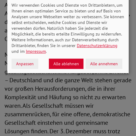
Arbeitsalltag nicht gemeinsam. Sogar ein
Wir verwenden Cookies und Dienste von Drittanbietern, um
Ihnen einen optimalen Service zu bieten und auf Basis von
Arztbesuch ist für Menschen mit Behinderungen,
Analysen unsere Webseiten weiter zu verbessern. Sie können
die besonders auf gute medizinische Versorgung
selbst entscheiden, welche Cookies und Dienste wir
verwenden dürfen. Natürlich haben Sie jederzeit die
angewiesen sind, nicht ohne besonderen
Möglichkeit, die bereits erteilte Einwilligung zu widerrufen.
Organisationsaufwand möglich.“
Weitere Informationen, auch zur Datenverarbeitung durch
Drittanbieter, finden Sie in unserer
Datenschutzerklärung
und im
Impressum
.
Michaela Engelmeier erklärt die Belange von
Menschen mit Behinderungen als
Anpassen
Alle ablehnen
Alle annehmen
gesamtgesellschaftliche Aufgabe: „Ohne Zweifel
– Deutschland und die ganze Welt stehen gerade
vor großen Herausforderungen, die in ihrer
Komplexität und Häufung so nicht zu erwarten
waren. Als Gesellschaft müssen wir
zusammenrücken, für eine offene, demokratische
Gesellschaft einstehen und gemeinsame
Lösungen finden. Der 3. Dezember muss trotz