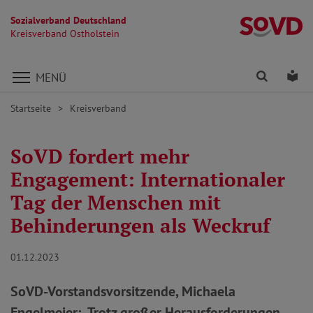
Sozialverband Deutschland
Kr
Kreisverband Ostholstein
Direkt zu den Inhalten springen
Finden
Lei
MENÜ
Startseite
Kreisverband
SoVD fordert mehr
Engagement: Internationaler
Tag der Menschen mit
Behinderungen als Weckruf
01.12.2023
SoVD-Vorstandsvorsitzende, Michaela
Engelmeier: „Trotz großer Herausforderungen