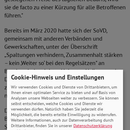
sie de facto zu einer Kürzung für alle Betroffenen
führen."
Bereits im März 2020 hatte sich der SoVD,
gemeinsam mit anderen Verbänden und
Gewerkschaften, unter der Überschrift
„Spaltungen verhindern, Zusammenhalt stärken
– kein ‚Weiter so‘ bei den Regelsätzen" an
Bundesarbeitsminister Hubertus Heil gewandt.
Cookie-Hinweis und Einstellungen
Die vorgebrachte Kritik an der Verfahrensweise
zur Bemessung der Regelsätze wurde jedoch
Wir verwenden Cookies und Dienste von Drittanbietern, um
Ihnen einen optimalen Service zu bieten und auf Basis von
nicht aufgegriffen.
Analysen unsere Webseiten weiter zu verbessern. Sie können
selbst entscheiden, welche Cookies und Dienste wir
verwenden dürfen. Natürlich haben Sie jederzeit die
Der SoVD fordert die kommende
Möglichkeit, die bereits erteilte Einwilligung zu widerrufen.
Bundesregierung dazu auf, die gravierenden
Weitere Informationen, auch zur Datenverarbeitung durch
Drittanbieter, finden Sie in unserer
Datenschutzerklärung
Schwächen der derzeitigen