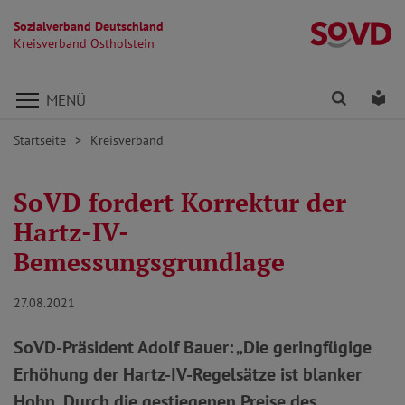
Sozialverband Deutschland
Kr
Kreisverband Ostholstein
Direkt zu den Inhalten springen
Finden
Lei
MENÜ
Startseite
Kreisverband
SoVD fordert Korrektur der
Hartz-IV-
Bemessungsgrundlage
27.08.2021
SoVD-Präsident Adolf Bauer: „Die geringfügige
Erhöhung der Hartz-IV-Regelsätze ist blanker
Hohn. Durch die gestiegenen Preise des