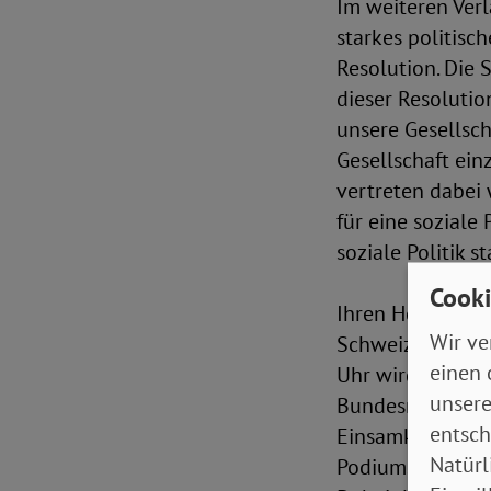
Im weiteren Ver
starkes politisc
Resolution. Die 
dieser Resolutio
unsere Gesellsch
Gesellschaft ein
vertreten dabei 
für eine soziale
soziale Politik 
Cooki
Ihren Höhepunkt
Wir ve
Schweizer Hof i
einen 
Uhr wird die Wec
unsere
Bundesministerin
entsch
Einsamkeitsstra
Natürl
Podiumsdiskussi