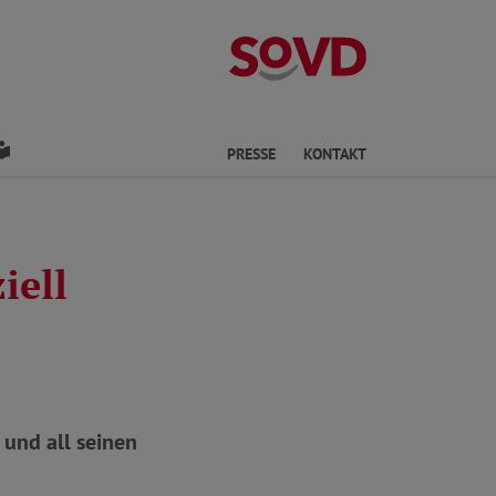
Kreisverband Os
den
Leichte Sprache
PRESSE
KONTAKT
iell
und all seinen