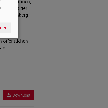
r
s90/Die Grünen,
r
abei sind der
Schmachtenberg
hmen
n öffentlichen
 an
Download