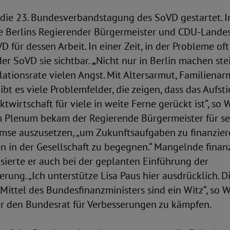
 die 23. Bundesverbandstagung des SoVD gestartet. I
 Berlins Regierender Bürgermeister und CDU-Landes
für dessen Arbeit. In einer Zeit, in der Probleme of
r SoVD sie sichtbar.
„
Nicht nur in Berlin machen st
lationsrate vielen Angst. Mit Altersarmut, Familiena
bt es viele Problemfelder, die zeigen, dass das Aufs
ktwirtschaft für viele in weite Ferne gerückt ist“, so
 Plenum bekam der Regierende Bürgermeister für se
mse auszusetzen, „um Zukunftsaufgaben zu finanzie
 in der Gesellschaft zu begegnen.“ Mangelnde finanz
isierte er auch bei der geplanten Einführung der
rung. „Ich unterstütze Lisa Paus hier ausdrücklich. D
 Mittel des Bundesfinanzministers sind ein Witz“, so
er den Bundesrat für Verbesserungen zu kämpfen.