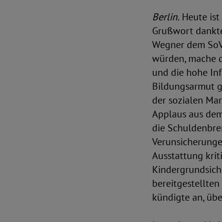
Berlin.
Heute ist
Grußwort dankte
Wegner dem SoVD 
würden, mache de
und die hohe Inf
Bildungsarmut gi
der sozialen Mar
Applaus aus dem
die Schuldenbre
Verunsicherungen
Ausstattung krit
Kindergrundsiche
bereitgestellten
kündigte an, üb