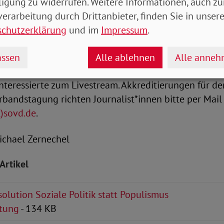
ligung zu widerrufen. Weitere Informationen, auch zu
en unter anderem die Bundesvorsitzende von Bündni
erarbeitung durch Drittanbieter, finden Sie in unsere
 SPD-Generalsekretär Kevin Kühnert. Ebenfalls mit d
schutzerklärung
und im
Impressum
.
im Bundesministerium für Arbeit und Soziales, Rolf 
nde der Berliner Tafel, Sabine Werth.
ssen
Alle ablehnen
Alle anne
teressierte zum Livestream. Akkreditierungen für de
rbandstagung richten Journalist*innen bitte per Mail
t)sovd.de
.
-Michael Zernechel
Artikel
olution Soziale Politik statt Populismus
tung
- 134 KB