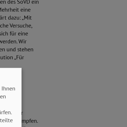
ten des SoVD ein
Mehrheit eine
rt dazu: „Mit
sche Versuche,
ich für eine
werden. Wir
den und stehen
lution „Für
Pullmann
 Ihnen
ab 10.00
sen
sa Paus,
i die
rfen.
 bei einer
teilte
v zu bekämpfen.