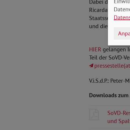
Einwil
Dabei diskutier
Datenv
Ricarda Lang und
Daten
Staatssekretär 
und die Vorsitze
Anpa
HIER
gelangen In
Teil der SoVD-Ve
pressestelle(a
V.i.S.d.P.: Peter
Downloads zum 
SoVD-Res
und Spal