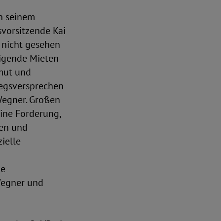
n seinem
vorsitzende Kai
t nicht gesehen
eigende Mieten
rmut und
tiegsversprechen
 Wegner. Großen
ine Forderung,
ren und
ielle
ie
 Wegner und