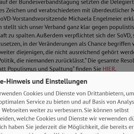
lauf der Bundesverbandstagung setzten die Delegier
hes Zeichen und verabschiedeten mit überdeutlicher 
SoVD-Vorstandsvorsitzende Michaela Engelmeier erklä
n stellt sich unser Verband ganz klar gegen populisti
aft zu spalten. Außerdem verpflichtet sich der SoVD, s
zusetzen, in der Veränderungen als Chance begriffen 
weiter diejenigen, die nicht ausreichend gehört wer
 Politik, die niemanden zurücklässt.“ Die gesamte Reso
statt Populismus und Spaltung“ finden Sie
HIER
.
e-Hinweis und Einstellungen
 findet die SoVD-Bundesverbandstagung im Hotel 
rwenden Cookies und Dienste von Drittanbietern, um
n Berlin am morgigen Samstag. Themenschwerpunkt 
optimalen Service zu bieten und auf Basis von Analy
hselwirkung zwischen Armut und Einsamkeit sein. Li
 Webseiten weiter zu verbessern. Sie können selbst
 für Familie, Senioren, Frauen und Jugend wird dabe
eiden, welche Cookies und Dienste wir verwenden dü
tegie der Bundesregierung vorstellen. Danach werden
ich haben Sie jederzeit die Möglichkeit, die bereits er
on Expert*innen Wege suchen, um Einsamkeit effekti