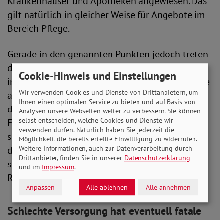
Krankenhäuser und Apotheken angewiesen. Das
gilt natürlich in gleicher Weise für Angebote im
Bereich Pflege.
Gerade in den genannten Punkten jedoch treten
die Unterschiede zwischen Stadt und Land
Cookie-Hinweis und Einstellungen
immer deutlicher zutage. In Ballungszentren wie
Wir verwenden Cookies und Dienste von Drittanbietern, um
auch in wohlhabenden Gegenden etwa gibt es
Ihnen einen optimalen Service zu bieten und auf Basis von
deutlich mehr Ärzt*innen und Apotheken pro
Analysen unsere Webseiten weiter zu verbessern. Sie können
selbst entscheiden, welche Cookies und Dienste wir
Einwohner*in als in ländlichen Regionen. Nicht
verwenden dürfen. Natürlich haben Sie jederzeit die
selten müssen Krankenhäuser auf dem Land die
Möglichkeit, die bereits erteilte Einwilligung zu widerrufen.
dadurch entstehenden Versorgungslücken
Weitere Informationen, auch zur Datenverarbeitung durch
Drittanbieter, finden Sie in unserer
Datenschutzerklärung
schließen. In der Folge sind Kliniken und auch
und im
Impressum
.
Rettungsdienste dort zunehmend überlastet.
Anpassen
Alle ablehnen
Alle annehmen
Schlechte Versorgung hat eventuell fatale