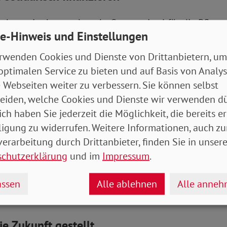
uchen wir aber auch mehr Steuermittel für die Pflege
e-Hinweis und Einstellungen
tzlichen Probleme angehen. Und zwar nicht erst näch
meint, sondern sofort. Die Pflegeversicherung muss 
rwenden Cookies und Dienste von Drittanbietern, um
g werden, die den gesamten Bedarf abdeckt - ohne h
optimalen Service zu bieten und auf Basis von Analy
cherung muss aber auch eine Bürgerinnen- und Bürge
 Webseiten weiter zu verbessern. Sie können selbst
le einzahlen. Nicht nur die sozialversicherungspflicht
eiden, welche Cookies und Dienste wir verwenden dü
lbstständige, Beamte und Besserverdienende“, so Eng
ich haben Sie jederzeit die Möglichkeit, die bereits er
ligung zu widerrufen. Weitere Informationen, auch zu
ie der Idee einer jetzt als „Generationenkapital“ firm
erarbeitung durch Drittanbieter, finden Sie in unsere
 klare Absage: „Mit unseren Renten spekuliert man ni
schutzerklärung
und im
Impressum
.
te muss den Lebensstandard sichern und da haben Akt
hland braucht ein starkes Umlagesystem in das alle e
ssen
Alle ablehnen
Alle anne
 Beamte und Abgeordnete“, betonte Michaela Engelme
ie Zukunft gestellt