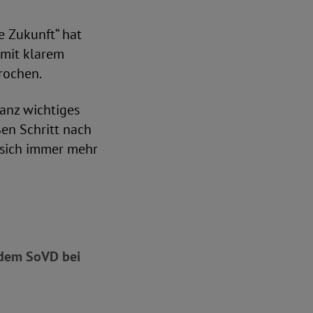
 Zukunft“ hat
 mit klarem
rochen.
anz wichtiges
en Schritt nach
f sich immer mehr
e dem SoVD bei