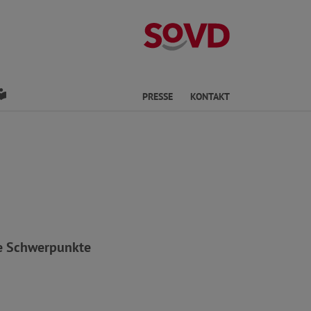
Kreisverband Os
den
Leichte Sprache
PRESSE
KONTAKT
ie Schwerpunkte