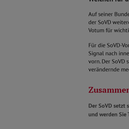
Auf seiner Bund
der SoVD weitere
Votum für wicht
Für die SoVD-Vor
Signal nach inn
vorn. Der SoVD s
verändernde med
Zusammen
Der SoVD setzt s
und werden Sie T