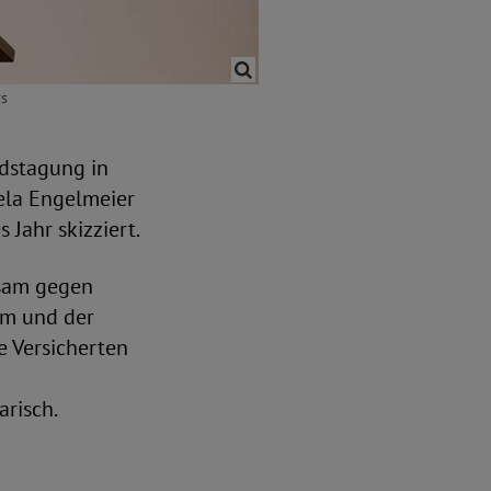
rs
dstagung in
ela Engelmeier
Jahr skizziert.
sam gegen
rm und der
e Versicherten
arisch.