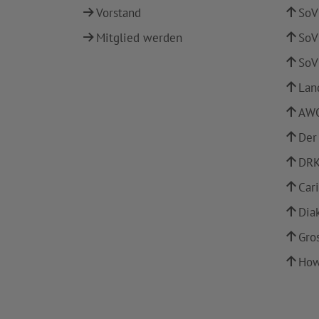
Vorstand
SoV
Mitglied werden
SoV
SoV
Lan
AWO
Der
DRK
Car
Dia
Gro
How