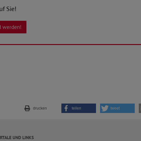
uf Sie!
ed werden!
drucken
teilen
tweet
RTALE UND LINKS