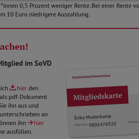
*innen 0,5 Prozent weniger Rente. Bei einer Rente v
um 10 Euro niedrigere Auszahlung.
machen!
Mitglied im SoVD
sich
hier
den
 als pdf-Dokument
 Sie ihn aus und
 unterschrieben an
 können ihn
hier
ne ausfüllen.