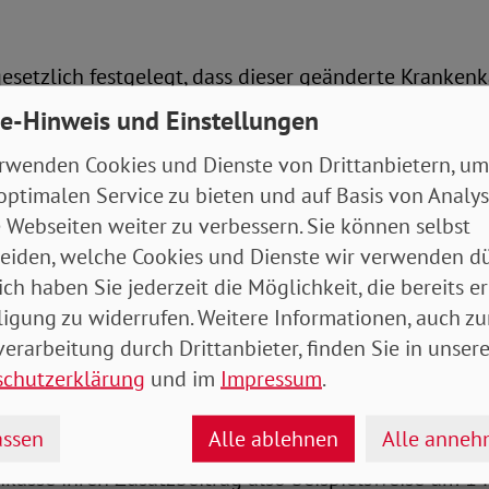
 gesetzlich festgelegt, dass dieser geänderte Kranken
onate später auf die Rentenhöhe auswirkt. Rentner*i
e-Hinweis und Einstellungen
daher erst verzögert. Ab März werden viele deshalb 
rwenden Cookies und Dienste von Drittanbietern, um
eisung erhalten, eine schriftliche Information durc
optimalen Service zu bieten und auf Basis von Analy
ng erfolgt in der Regel nicht.
 Webseiten weiter zu verbessern. Sie können selbst
eiden, welche Cookies und Dienste wir verwenden dü
erung übernimmt Hälfte des Zusatzbeitrags
ich haben Sie jederzeit die Möglichkeit, die bereits er
ligung zu widerrufen. Weitere Informationen, auch zu
ulären Krankenkassenbeitrag übernimmt die Rentenv
erarbeitung durch Drittanbieter, finden Sie in unsere
beitrag die Hälfte der Kosten – analog wie der Arbei
schutzerklärung
und im
Impressum
.
sicherte. Diesen Anteil leitet die Rentenversicherung 
nkasse weiter.
ssen
Alle ablehnen
Alle anne
kasse ihren Zusatzbeitrag also beispielsweise um 1 