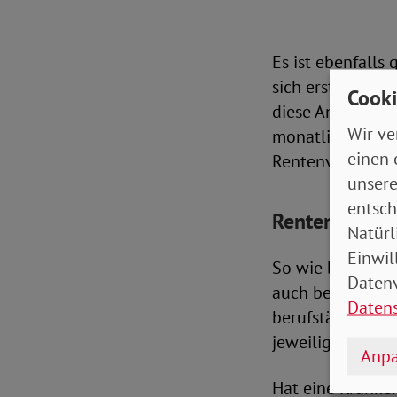
Es ist ebenfalls
sich erst zwei M
Cooki
diese Anpassung 
Wir ve
monatliche Überw
einen 
Rentenversicheru
unsere
entsch
Rentenversich
Natürl
Einwil
So wie beim reg
Datenv
auch beim Zusatz
Daten
berufstätige Ver
jeweilige Kranke
Anpa
Hat eine Kranken