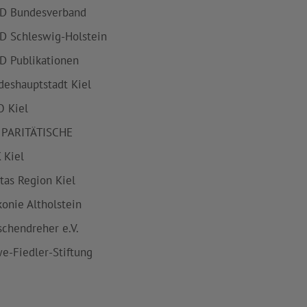
D Bundesverband
D Schleswig-Holstein
D Publikationen
deshauptstadt Kiel
 Kiel
 PARITÄTISCHE
 Kiel
itas Region Kiel
konie Altholstein
schendreher e.V.
e-Fiedler-Stiftung