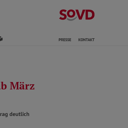
Kreisverband Os
den
Leichte Sprache
PRESSE
KONTAKT
ab März
rag deutlich