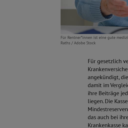
Für Rentner*innen ist eine gute mediz
Raths / Adobe Stock
Für gesetzlich v
Krankenversicher
angekündigt, die
damit im Verglei
ihre Beiträge je
liegen. Die Kass
Mindestreserven 
das auch bei ihr
Krankenkasse kan