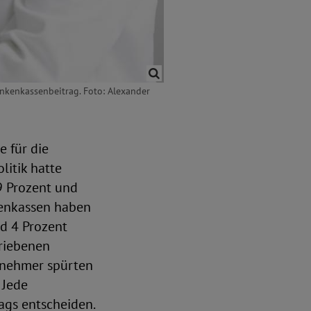
ankenkassenbeitrag. Foto: Alexander
e für die
litik hatte
9 Prozent und
kenkassen haben
nd 4 Prozent
hriebenen
itnehmer spürten
 Jede
ags entscheiden.