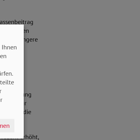
kassenbeitrag
nnen spüren
eine geringere
 Ihnen
h die
sen
rfen.
teilte
r
ersicherung
r
tgeber für
direkt an die
hmen
Prozent erhöht,