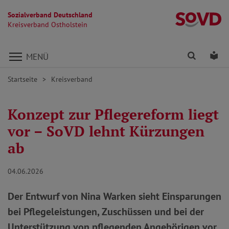
Sozialverband Deutschland
Kr
Kreisverband Ostholstein
Direkt zu den Inhalten springen
Finden
Lei
MENÜ
Startseite
Kreisverband
Konzept zur Pflegereform liegt
vor – SoVD lehnt Kürzungen
ab
04.06.2026
Der Entwurf von Nina Warken sieht Einsparungen
bei Pflegeleistungen, Zuschüssen und bei der
Unterstützung von pflegenden Angehörigen vor.