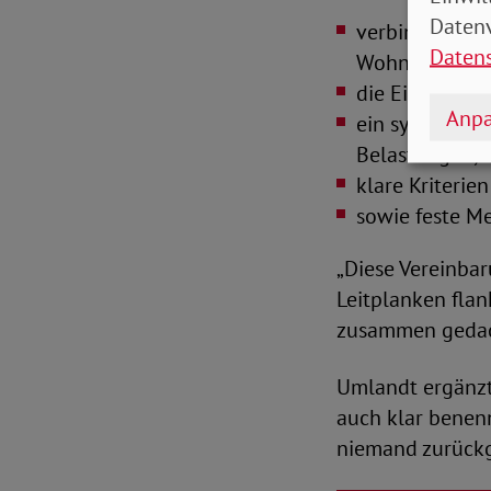
Datenv
verbindliche 
Daten
Wohnkostenbe
die Einrichtun
Anpa
ein systemati
Belastungen,
klare Kriterie
sowie feste M
„Diese Vereinba
Leitplanken flan
zusammen gedach
Umlandt ergänzt:
auch klar benen
niemand zurückg