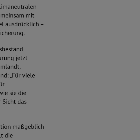
limaneutralen
emeinsam mit
el ausdrücklich –
icherung.
gsbestand
arung jetzt
Umlandt,
d: „Für viele
ür
ie sie die
 Sicht das
ation maßgeblich
t die