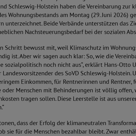
nd Schleswig-Holstein haben die Vereinbarung zur k
des Wohnungsbestands am Montag (29. Juni 2026) g
n unterzeichnet. Beide Verbände unterstützen das Zi
heblichen Nachsteuerungsbedarf bei der sozialen Abs
en Schritt bewusst mit, weil Klimaschutz im Wohnun
ig ist. Aber wir sagen auch klar: So, wie die Vereinb
sie sozialpolitisch noch nicht aus“, erklärt Hans-Otto 
r Landesvorsitzender des SoVD Schleswig-Holstein. Un
ringem Einkommen, für Rentnerinnen und Rentner, f
 oder Menschen mit Behinderungen ist völlig offen, w
osten tragen sollen. Diese Leerstelle ist aus unserer
.“
tonen, dass der Erfolg der klimaneutralen Transform
b sie für die Menschen bezahlbar bleibt. Zwar enthäl