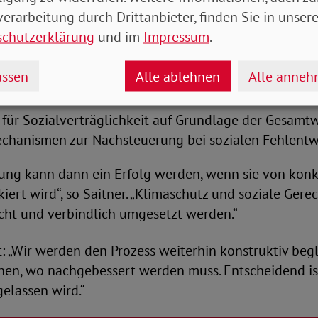
erarbeitung durch Drittanbieter, finden Sie in unsere
soziale Sicherungsinstrumente zur Begrenzung von
schutzerklärung
und im
Impressum
.
lastungen,
g eines landesweiten Härtefall- oder Sozialfonds,
ssen
Alle ablehnen
Alle anne
sches Sozialmonitoring zur Entwicklung der Wohnkos
n für Sozialverträglichkeit auf Grundlage der Gesam
echanismen zur Nachsteuerung bei sozialen Fehlentw
rung kann dann ein Erfolg werden, wenn sie von konk
kiert wird“, so Saitner. „Klimaschutz und soziale Ger
t und verbindlich umgesetzt werden.“
 „Wir werden den Prozess weiterhin konstruktiv begl
nen, wo nachgebessert werden muss. Entscheidend is
elassen wird.“