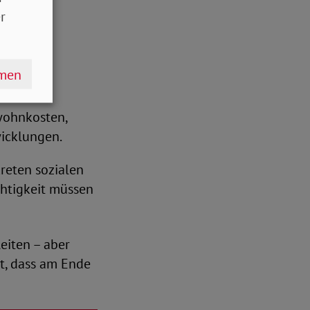
r
hmen
ten und
twohnkosten,
icklungen.
reten sozialen
echtigkeit müssen
eiten – aber
t, dass am Ende