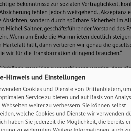
htige Bekenntnisse zur sozialen Verträglichkeit, kon
 Absicherung fehlen jedoch weitgehend. „Akzeptanz e
e Absichten, sondern durch spürbare Sicherheit im Al
nt Michel Saitner, geschäftsführender Vorstand des
ein. „Wenn am Ende die Warmmieten deutlich steigen 
m Härtefall hilft, dann verlieren wir genau die gesells
ie wir für die Transformation dringend brauchen.“
 Verbände muss klar ausgeschlossen werden, dass di
e-Hinweis und Einstellungen
zu Verdrängung oder sozialer Entmischung führt. „Kl
 Luxusgut werden“, so Umlandt. „Es darf nicht passie
rwenden Cookies und Dienste von Drittanbietern, um
e aus ihren Wohnungen gedrängt werden, weil sie s
optimalen Service zu bieten und auf Basis von Analy
rnisierung nicht leisten können.“
 Webseiten weiter zu verbessern. Sie können selbst
eiden, welche Cookies und Dienste wir verwenden dü
ÄTISCHER fordern für die nun beginnende Umsetzu
ich haben Sie jederzeit die Möglichkeit, die bereits er
ligung zu widerrufen. Weitere Informationen, auch zu