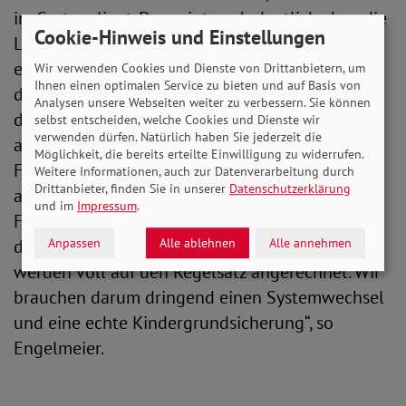
im System liegt. Das zeigt auch deutlich, dass die
Cookie-Hinweis und Einstellungen
Leistungen nicht ausreichen. Um Kinderarmut
effektiv bekämpfen zu können, müssen wir also
Wir verwenden Cookies und Dienste von Drittanbietern, um
Ihnen einen optimalen Service zu bieten und auf Basis von
dringend das kindliche Existenzminimum neu
Analysen unsere Webseiten weiter zu verbessern. Sie können
definieren. Und in der öffentlichen Debatte wird
selbst entscheiden, welche Cookies und Dienste wir
verwenden dürfen. Natürlich haben Sie jederzeit die
auch allzu gerne verschwiegen, dass viele der
Möglichkeit, die bereits erteilte Einwilligung zu widerrufen.
Förderungen vom Staat aktuell gegeneinander
Weitere Informationen, auch zur Datenverarbeitung durch
Drittanbieter, finden Sie in unserer
Datenschutzerklärung
aufgerechnet werden. So profitieren Kinder in
und im
Impressum
.
Familien, die Bürgergeld empfangen, nicht von
Anpassen
Alle ablehnen
Alle annehmen
der Kindergelderhöhung. Denn die 250 Euro
werden voll auf den Regelsatz angerechnet. Wir
brauchen darum dringend einen Systemwechsel
und eine echte Kindergrundsicherung“, so
Engelmeier.