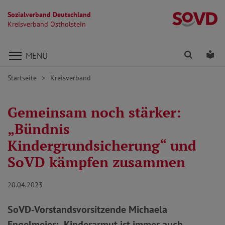
Sozialverband Deutschland
Kr
Kreisverband Ostholstein
Direkt zu den Inhalten springen
Finden
Lei
MENÜ
Startseite
Kreisverband
Gemeinsam noch stärker:
„Bündnis
Kindergrundsicherung“ und
SoVD kämpfen zusammen
20.04.2023
SoVD-Vorstandsvorsitzende Michaela
Engelmeier: „Kinderarmut ist immer auch