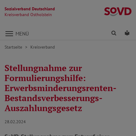
Sozialverband Deutschland
Kr
Kreisverband Ostholstein
Direkt zu den Inhalten springen
Finden
Lei
MENÜ
Startseite
Kreisverband
Stellungnahme zur
Formulierungshilfe:
Erwerbsminderungsrenten-
Bestandsverbesserungs-
Auszahlungsgesetz
28.02.2024