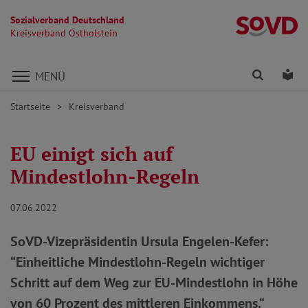
Sozialverband Deutschland
Kr
Kreisverband Ostholstein
Direkt zu den Inhalten springen
Finden
Lei
MENÜ
Startseite
Kreisverband
EU einigt sich auf
Mindestlohn-Regeln
07.06.2022
SoVD-Vizepräsidentin Ursula Engelen-Kefer:
“Einheitliche Mindestlohn-Regeln wichtiger
Schritt auf dem Weg zur EU-Mindestlohn in Höhe
von 60 Prozent des mittleren Einkommens.“