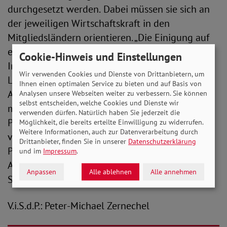
durchgesetzt werden.
Dabei müssen sie sich an
der jeweiligen Wirtschaftskraft in den
Mitgliedsländern orientieren. „Die Einigung auf
einheitliche Mindestlohn-Regeln wird wichtige
Cookie-Hinweis und Einstellungen
Impulse bei der Tarifsicherung setzen und kann
Wir verwenden Cookies und Dienste von Drittanbietern, um
Lohnerhöhungen für 24 Millionen
Ihnen einen optimalen Service zu bieten und auf Basis von
Arbeitnehmerinnen und Arbeitnehmer in der EU
Analysen unsere Webseiten weiter zu verbessern. Sie können
selbst entscheiden, welche Cookies und Dienste wir
mit sich bringen, auch bei uns in Deutschland.
verwenden dürfen. Natürlich haben Sie jederzeit die
Perspektivisch müssen die Mitgliedstaaten
Möglichkeit, die bereits erteilte Einwilligung zu widerrufen.
Weitere Informationen, auch zur Datenverarbeitung durch
verpflichtet werden, einen Mindestlohn von 60
Drittanbieter, finden Sie in unserer
Datenschutzerklärung
Prozent des mittleren Einkommens – die
und im
Impressum
.
Armutsgrenze in der EU – einzuführen“, so die
Anpassen
Alle ablehnen
Alle annehmen
SoVD-Vizepräsidentin.
V.i.S.d.P.: Peter-Michael Zernechel