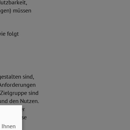
utzbarkeit,
ungen) müssen
e folgt
estalten sind,
 Anforderungen
 Zielgruppe sind
und den Nutzen.
ionen oder
spielsweise
 Ihnen