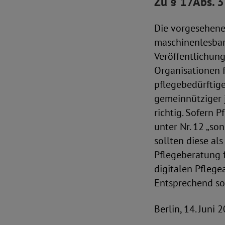
Zu § 17Abs. 3
Die vorgesehene 
maschinenlesbar
Veröffentlichung
Organisationen 
pflegebedürftig
gemeinnütziger j
richtig. Sofern 
unter Nr. 12 „so
sollten diese al
Pflegeberatung f
digitalen Pfleg
Entsprechend so
Berlin, 14. Juni 