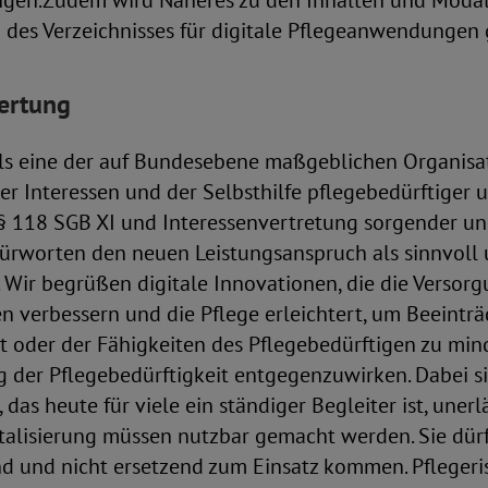
en.Zudem wird Näheres zu den Inhalten und Modal
 des Verzeichnisses für digitale Pflegeanwendungen 
ertung
ls eine der auf Bundesebene maßgeblichen Organisat
 Interessen und der Selbsthilfe pflegebedürftiger 
 118 SGB XI und Interessenvertretung sorgender un
fürworten den neuen Leistungsanspruch als sinnvoll
 Wir begrüßen digitale Innovationen, die die Versor
n verbessern und die Pflege erleichtert, um Beeintr
t oder der Fähigkeiten des Pflegebedürftigen zu min
 der Pflegebedürftigkeit entgegenzuwirken. Dabei s
as heute für viele ein ständiger Begleiter ist, unerlä
italisierung müssen nutzbar gemacht werden. Sie dürf
nd und nicht ersetzend zum Einsatz kommen. Pflegeri