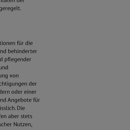
itäten der
geregelt.
ionen für die
und behinderter
d pflegender
 und
gung von
ächtigungen der
dern oder einer
ind Angebote für
sslich. Die
en aber stets
scher Nutzen,