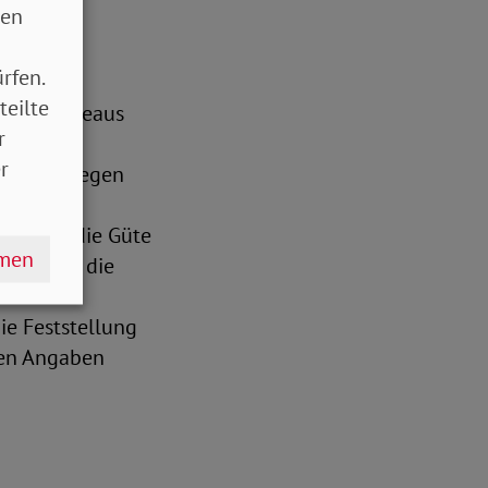
sen
rfen.
teilte
videnzniveaus
r
ien sind
r
das Vorliegen
ene wie
nen, wie die Güte
hmen
weise für die
nden von
ie Feststellung
chen Angaben