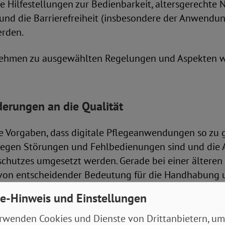
e Hilfestellungen zur Bedienbarkeit, altersgerechte N
 und die Barrierefreiheit (insbesondere der Anwend
erden.
ehmen zu ausgewählten Regelungen und Aspekten wi
derungen an die Qualität
 Vorgaben, dass digitale Pflegeanwendungen so zu g
 gegen Störungen und Fehlbedienungen sind und die
chutzes umgesetzt werden. Gerade bei einer älteren
 von entscheidender Bedeutung für die Handhabung 
gestellt werden, dass Anwender*innen über Fehlfunkt
e-Hinweis und Einstellungen
öglichkeiten informiert und aufgeklärt werden, bei
PushNachrichten.
rwenden Cookies und Dienste von Drittanbietern, um