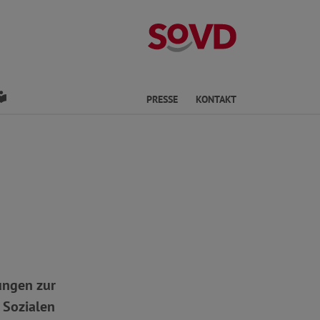
Kreisverband Os
den
Leichte Sprache
PRESSE
KONTAKT
ungen zur
 Sozialen