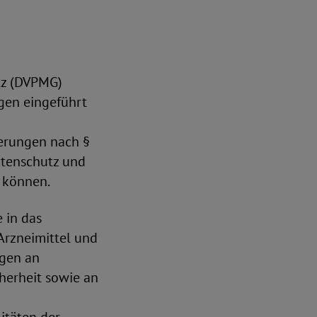
tz (DVPMG)
gen eingeführt
derungen nach §
Datenschutz und
 können.
 in das
Arzneimittel und
ngen an
cherheit sowie an