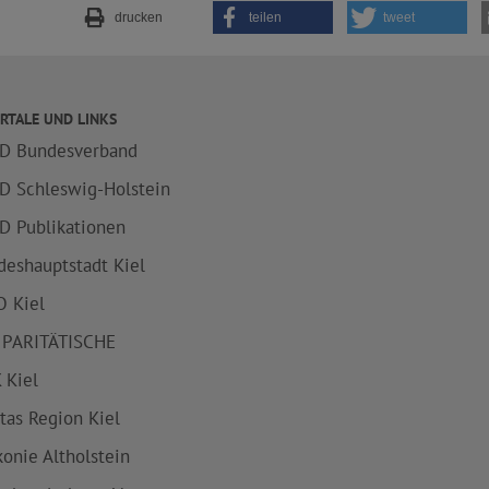
drucken
teilen
tweet
RTALE UND LINKS
D Bundesverband
D Schleswig-Holstein
D Publikationen
deshauptstadt Kiel
 Kiel
 PARITÄTISCHE
 Kiel
itas Region Kiel
konie Altholstein