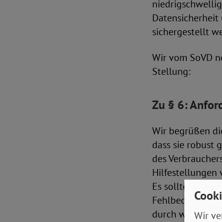
niedrigschwellig
Datensicherheit
sichergestellt w
Wir vom SoVD n
Stellung:
Zu § 6: Anfor
Wir begrüßen die
dass sie robust
des Verbrauchers
Hilfestellungen
Es sollte sicher
Cooki
Fehlbedingungsm
durch warnende 
Wir ve