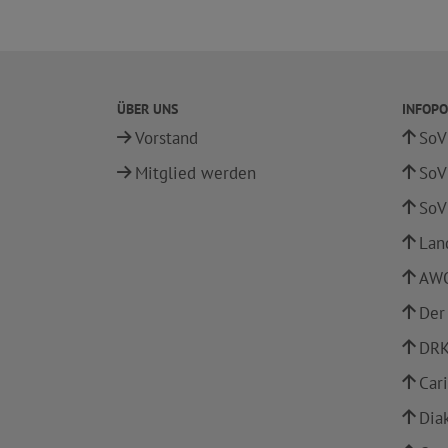
ÜBER UNS
INFOPO
Vorstand
SoV
Mitglied werden
SoV
SoV
Lan
AWO
Der
DRK
Car
Dia