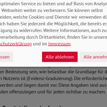
optimalen Service zu bieten und auf Basis von Analy
 Webseiten weiter zu verbessern. Sie können selbst
änzung zum Evidenzniveau der Studien
eiden, welche Cookies und Dienste wir verwenden dü
ich haben Sie jederzeit die Möglichkeit, die bereits er
sund Transparenzgründen sollten die Angaben des E
ligung zu widerrufen. Weitere Informationen, auch zu
Studien im Verzeichnis offengelegt werden. Die Stud
erarbeitung durch Drittanbieter, finden Sie in unsere
 der Bewertungsentscheidung nach § 12 der VO über 
schutzerklärung
und im
Impressum
.
den Nachweises eines pflegerischen Nutzens. Betroff
nteressierte müssen in dem Verzeichnis einsehen kön
ssen
Alle ablehnen
Alle anne
durch das BfArM bewertet wird. So kann es beispiels
kreten DiPA für die Pflegebedürftigen und Verordne
r Bedeutung sein, wie belastbar die Grundlage für d
n Nutzens ist (Evidenz-Graduierung). Die erforderli
werden und liegen damit vor. Diese Angaben sind aus
den offenzulegen und für jeden sichtbar zu machen.