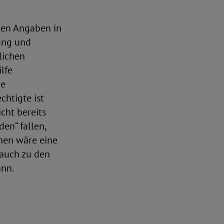
ten Angaben in
ung und
lichen
lfe
ie
chtigte ist
cht bereits
en“ fallen,
enen wäre eine
 auch zu den
nn.