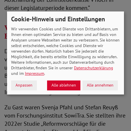
dieser Legislaturperiode kommen.“
Cookie-Hinweis und Einstellungen
Vorschläge für ein wirksameres
Wir verwenden Cookies und Dienste von Drittanbietern, um
Elterngeld
Ihnen einen optimalen Service zu bieten und auf Basis von
Analysen unsere Webseiten weiter zu verbessern. Sie können
selbst entscheiden, welche Cookies und Dienste wir
Die Forderungen zeigen, dass viel mit Kindern
verwenden dürfen. Natürlich haben Sie jederzeit die
Möglichkeit, die bereits erteilte Einwilligung zu widerrufen.
verknüpft ist. Hier bleiben die Aufgaben sehr
Weitere Informationen, auch zur Datenverarbeitung durch
ungleich verteilt. Moderiert von
Drittanbieter, finden Sie in unserer
Datenschutzerklärung
und im
Impressum
.
Bündniskoordinatorin Dr. Bettina Rainer ging es
um Zahlen, Zusammenhänge und darum, ob das
Anpassen
Alle ablehnen
Alle annehmen
Instrument Elterngeld etwas geändert hat.
Zu Gast waren Svenja Pfahl und Stefan Reuyß
vom Forschungsinstitut SowiTra. Sie stellten ihre
2022er Studie „Reformvorschläge für die