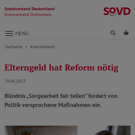
Sozialverband Deutschland
Kr
Kreisverband Ostholstein
Direkt zu den Inhalten springen
Finden
Lei
MENÜ
Startseite
Kreisverband
Elterngeld hat Reform nötig
29.06.2023
Bündnis „Sorgearbeit fair teilen“ fordert von
Politik versprochene Maßnahmen ein.