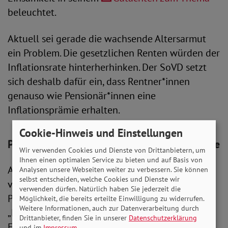
beleuchtet.
Aktuell sei gerade die wachsende Altersarmut
ein Problem. Die gesetzlichen Renten würden der
Inflationsrate hinterherhinken. Der SoVD setzt
sich deshalb dafür ein, dass Rentner*innen
genauso wie Pensionär*innen eine
Inflationsprämie erhalten.
Cookie-Hinweis und Einstellungen
Podiumsdiskussion beleuchtet viele Aspekte
Wir verwenden Cookies und Dienste von Drittanbietern, um
Ihnen einen optimalen Service zu bieten und auf Basis von
Abschließend wurde das Thema Einsamkeit aus
Analysen unsere Webseiten weiter zu verbessern. Sie können
selbst entscheiden, welche Cookies und Dienste wir
verschiedenen Perspektiven in einer
verwenden dürfen. Natürlich haben Sie jederzeit die
Podiumsdiskussion behandelt. Unter dem Titel
Möglichkeit, die bereits erteilte Einwilligung zu widerrufen.
Weitere Informationen, auch zur Datenverarbeitung durch
„Macht Armut einsam? – Wie unser Sozialstaat
Drittanbieter, finden Sie in unserer
Datenschutzerklärung
Einsamkeit bekämpfen kann“ debattierten
und im
Impressum
.