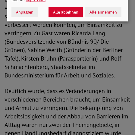
verschiedene Expertinnen und Experten, wie
Anpassen
Alle ablehnen
Alle annehmen
soziale Einbindung und Unterstützung
verbessert werden könnten, um Einsamkeit zu
verringern. Zu Gast waren Ricarda Lang
(Bundesvorsitzende von Bündnis 90/ Die
Grünen), Sabine Werth (Gründerin der Berliner
Tafel), Kirsten Bruhn (Parasportlerin) und Rolf
Schmachtenberg, Staatssekretär im
Bundesministerium für Arbeit und Soziales.
Deutlich wurde, dass es Veränderungen in
verschiedenen Bereichen braucht, um Einsamkeit
und Armut zu verringern. Die Bekämpfung von
Arbeitslosigkeit und der Abbau von Barrieren im
Alltag waren nur zwei der Themengebiete, in
denen Handlungsbedarf diagnostiziert wurde.