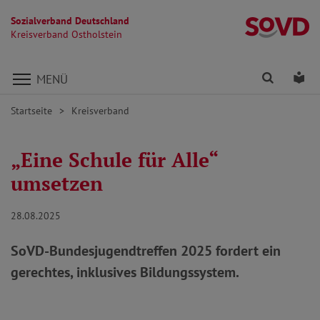
Sozialverband Deutschland
Kr
Kreisverband Ostholstein
Direkt zu den Inhalten springen
Finden
Lei
MENÜ
Startseite
Kreisverband
„Eine Schule für Alle“
umsetzen
28.08.2025
SoVD-Bundesjugendtreffen 2025 fordert ein
gerechtes, inklusives Bildungssystem.