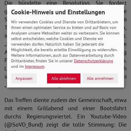
Die bündelte eine Resolution. Sie fordert
gemeinsame Beschulung, wo immer sinnvoll. Alle
Cookie-Hinweis und Einstellungen
Schüler*innen sollen individuell lernen: in ihrem
Wir verwenden Cookies und Dienste von Drittanbietern, um
Tempo, nach ihren Stärken und Schwerpunkten,
Ihnen einen optimalen Service zu bieten und auf Basis von
Analysen unsere Webseiten weiter zu verbessern. Sie können
in Gruppen bis 14 Personen und gut betreut.
selbst entscheiden, welche Cookies und Dienste wir
„Eine Schule für Alle“ stellt dafür barrierefreie
verwenden dürfen. Natürlich haben Sie jederzeit die
Möglichkeit, die bereits erteilte Einwilligung zu widerrufen.
Ausstattung und Strukturen bereit und genug
Weitere Informationen, auch zur Datenverarbeitung durch
Personal; fachliches sowie didaktisches.
Drittanbieter, finden Sie in unserer
Datenschutzerklärung
und im
Impressum
.
Lehrkräfte brauchen Unterstützung. Details, auch
in Leichter Sprache, stehen auf www.sovd.de bei
Anpassen
Alle ablehnen
Alle annehmen
„Über uns“ – „SoVD-Jugend“.
Das Treffen diente zudem der Gemeinschaft, etwa
mit einem Grillabend und einer Bootsfahrt
durchs Regierungsviertel. Ein Youtube-Video
(@SoVD_Bund) zeigt die tolle Stimmung: Die