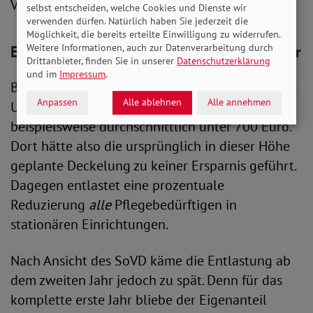
Viertel.
selbst entscheiden, welche Cookies und Dienste wir
verwenden dürfen. Natürlich haben Sie jederzeit die
Möglichkeit, die bereits erteilte Einwilligung zu widerrufen.
Weitere Informationen, auch zur Datenverarbeitung durch
Entlastung für alle erst ab dem zweiten Jahr
Drittanbieter, finden Sie in unserer
Datenschutzerklärung
und im
Impressum
.
Bei den Eigenanteilen gibt es regional deutliche
Anpassen
Alle ablehnen
Alle annehmen
Unterschiede. In sieben Bundesländern liegt er
beispielsweise durchschnittlich unter 700 Euro.
Dort hätte also die ursprünglich in dieser Höhe
geplante Deckelung zu keiner Ersparnis geführt.
Dagegen entlastet eine prozentuale
Reduzierung
alle
Pflegebedürftigen in
stationären Einrichtungen.
Nach Ansicht des SoVD käme die Entlastung ab
dem zweiten Jahr jedoch zu spät. Denn für das
komplette erste Jahr bliebe der Eigenanteil