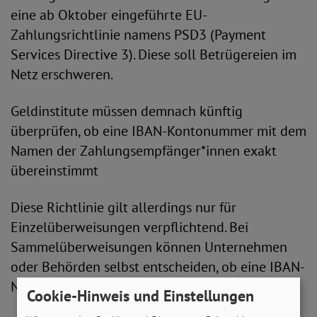
eine ab Oktober eingeführte EU-
Zahlungsrichtlinie namens PSD3 (Payment
Services Directive 3). Diese soll Betrügereien im
Netz erschweren.
Geldinstitute müssen demnach künftig
überprüfen, ob eine IBAN-Kontonummer mit dem
Namen der Zahlungsempfänger*innen exakt
übereinstimmt
Diese Richtlinie gilt allerdings nur für
Einzelüberweisungen verpflichtend. Bei
Sammelüberweisungen können Unternehmen
oder Behörden selbst entscheiden, ob eine IBAN-
Namensprüfung vorgenommen werden soll.
Cookie-Hinweis und Einstellungen