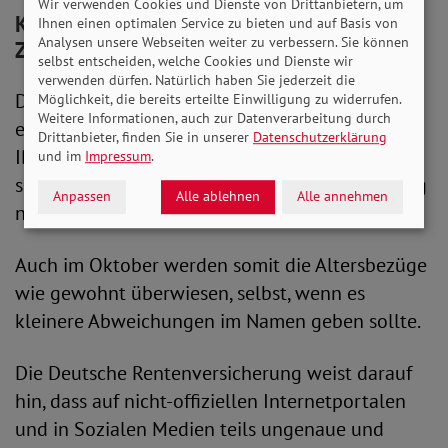
Wir verwenden Cookies und Dienste von Drittanbietern, um
Keine IBAN-Namensprüfungen bei
Ihnen einen optimalen Service zu bieten und auf Basis von
Analysen unsere Webseiten weiter zu verbessern. Sie können
Zahlungen der Rentenversicherung
selbst entscheiden, welche Cookies und Dienste wir
verwenden dürfen. Natürlich haben Sie jederzeit die
Die Deutsche Rentenversicherung hat
Möglichkeit, die bereits erteilte Einwilligung zu widerrufen.
Weitere Informationen, auch zur Datenverarbeitung durch
entschieden, bei den Rentenzahlungen auf die
Drittanbieter, finden Sie in unserer
Datenschutzerklärung
IBAN-Namensprüfung zu verzichten. Insofern
und im
Impressum
.
sind Rentenempfänger*innen von dieser Prüfung
Anpassen
Alle ablehnen
Alle annehmen
nicht betroffen.
Auch im Oktober werden somit die Altersbezüge
wie gewohnt überwiesen, selbst, wenn es
kleinere Abweichungen im Namen geben sollte.
Die Deutsche Rentenversicherung weist darauf
hin, dass auf nicht-offiziellen Internetportalen
und in Sozialen Medien teils ungenaue und