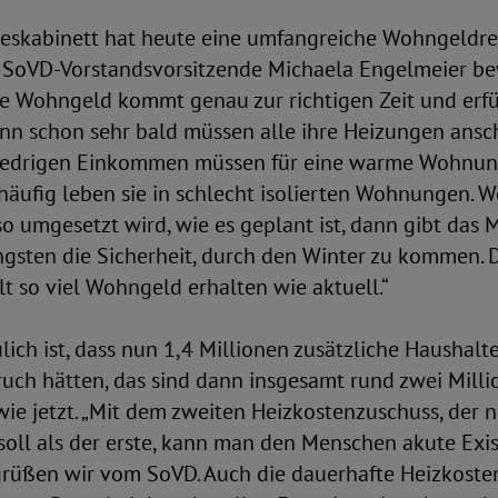
skabinett hat heute eine umfangreiche Wohngeldr
e SoVD-Vorstandsvorsitzende Michaela Engelmeier be
ue Wohngeld kommt genau zur richtigen Zeit und erfü
nn schon sehr bald müssen alle ihre Heizungen ansc
iedrigen Einkommen müssen für eine warme Wohnun
häufig leben sie in schlecht isolierten Wohnungen. 
 umgesetzt wird, wie es geplant ist, dann gibt das
Ängsten die Sicherheit, durch den Winter zu kommen.
t so viel Wohngeld erhalten wie aktuell.“
lich ist, dass nun 1,4 Millionen zusätzliche Haushal
ch hätten, das sind dann insgesamt rund zwei Mill
 wie jetzt. „Mit dem zweiten Heizkostenzuschuss, der 
soll als der erste, kann man den Menschen akute Exi
rüßen wir vom SoVD. Auch die dauerhafte Heizkos