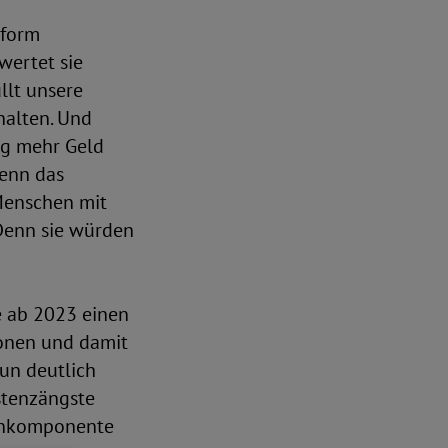
eform
wertet sie
llt unsere
halten. Und
g mehr Geld
Wenn das
 Menschen mit
 Denn sie würden
te ab 2023 einen
ionen und damit
nun deutlich
stenzängste
tenkomponente