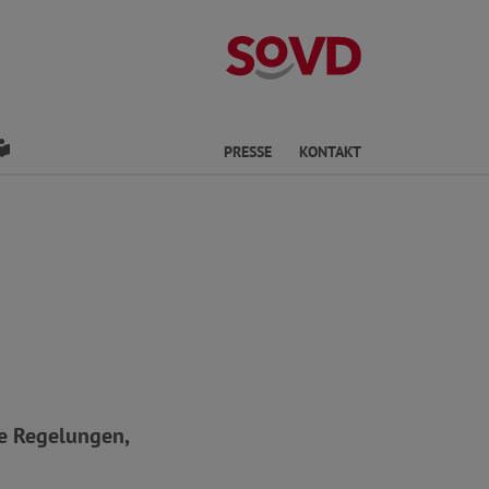
Kreisverband Os
den
Leichte Sprache
PRESSE
KONTAKT
te Regelungen,