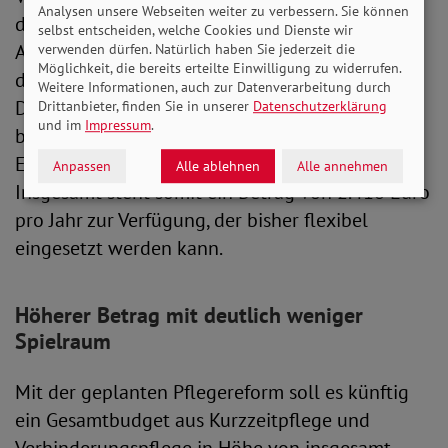
Analysen unsere Webseiten weiter zu verbessern. Sie können
derzeit bis zu 1.612 Euro pro Jahr bereit.
selbst entscheiden, welche Cookies und Dienste wir
Aufgestockt werden kann dies noch einmal um
verwenden dürfen. Natürlich haben Sie jederzeit die
Möglichkeit, die bereits erteilte Einwilligung zu widerrufen.
die Hälfte aus Mitteln für die Kurzzeitpflege.
Weitere Informationen, auch zur Datenverarbeitung durch
Diese bezeichnet die Unterbringung der zu
Drittanbieter, finden Sie in unserer
Datenschutzerklärung
und im
Impressum
.
betreuenden Person in einer stationären
Einrichtung für einen begrenzten Zeitraum.
Anpassen
Alle ablehnen
Alle annehmen
Insgesamt steht somit ein Betrag von 2.418 Euro
pro Jahr zur Verfügung, der bisher flexibel
eingesetzt werden kann.
Höherer Betrag mit deutlich weniger
Spielraum
Mit der geplanten Pflegereform soll es künftig
ein Gesamtbudget aus Kurzzeitpflege und