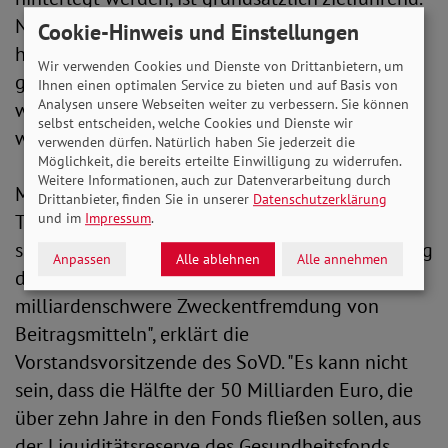
Nur so kann eine flächendeckend qualitativ
Cookie-Hinweis und Einstellungen
hochwertige und medizinische Versorgung
Wir verwenden Cookies und Dienste von Drittanbietern, um
gleichermaßen bundesweit und zugleich
Ihnen einen optimalen Service zu bieten und auf Basis von
Analysen unsere Webseiten weiter zu verbessern. Sie können
wohnortnah in der Region sichergestellt
selbst entscheiden, welche Cookies und Dienste wir
werden“, so Engelmeier.
verwenden dürfen. Natürlich haben Sie jederzeit die
Möglichkeit, die bereits erteilte Einwilligung zu widerrufen.
Weitere Informationen, auch zur Datenverarbeitung durch
Mit Blick auf die Finanzierungsregelung des
Drittanbieter, finden Sie in unserer
Datenschutzerklärung
Transformationsfonds bleibt der SoVD aber bei
und im
Impressum
.
seiner scharfen Kritik: "Die geplante Finanzierung
Anpassen
Alle ablehnen
Alle annehmen
des Transformationsfonds bleibt eine
milliardenschwere Zweckentfremdung von
Beitragsmitteln", erklärt die
Vorstandsvorsitzende des SoVD. "Es kann nicht
sein, dass die Hälfte der 50 Milliarden Euro, die
über zehn Jahre in den Fonds fließen sollen, aus
der Liquiditätsreserve des Gesundheitsfonds