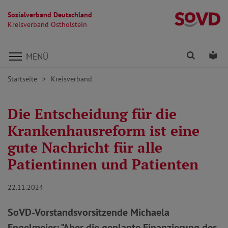
Sozialverband Deutschland
Kr
Kreisverband Ostholstein
Direkt zu den Inhalten springen
Finden
Lei
MENÜ
Startseite
Kreisverband
Die Entscheidung für die
Krankenhausreform ist eine
gute Nachricht für alle
Patientinnen und Patienten
22.11.2024
SoVD-Vorstandsvorsitzende Michaela
Engelmeier: "Aber die geplante Finanzierung des