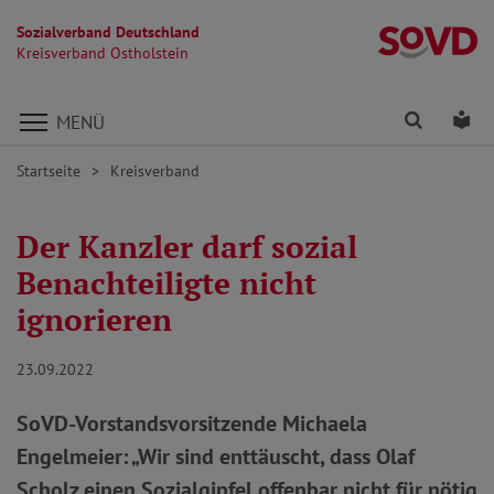
Sozialverband Deutschland
Kr
Kreisverband Ostholstein
Direkt zu den Inhalten springen
Finden
Lei
MENÜ
Startseite
Kreisverband
Der Kanzler darf sozial
Benachteiligte nicht
ignorieren
23.09.2022
SoVD-Vorstandsvorsitzende Michaela
Engelmeier: „Wir sind enttäuscht, dass Olaf
Scholz einen Sozialgipfel offenbar nicht für nötig