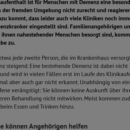
aufenthalt ist für Menschen mit Demenz eine besonde
in der fremden Umgebung nicht zurecht und reagieren
nzu kommt, dass leider auch viele Kliniken noch imme
nzkranker eingestellt sind. Familienangehörigen u
 ihnen nahestehender Menschen besorgt sind, komm
be zu.
etwa jede zweite Person, die im Krankenhaus versorgt 
nz steigend. Eine bestehende Demenz ist dabei nicht
und wird in vielen Fällen erst im Laufe des Klinikauf
al aber auch gar nicht erkannt. Unabhängig von ei
ffene verängstigt: Sie können keine Auskunft über i
eren Behandlung nicht mitwirken. Meist kommen zu
 beim Essen und Trinken hinzu.
se können Angehörigen helfen