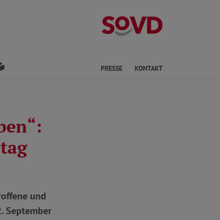
Kreisverband Os
den
Leichte Sprache
PRESSE
KONTAKT
ben“:
tag
roffene und
2. September