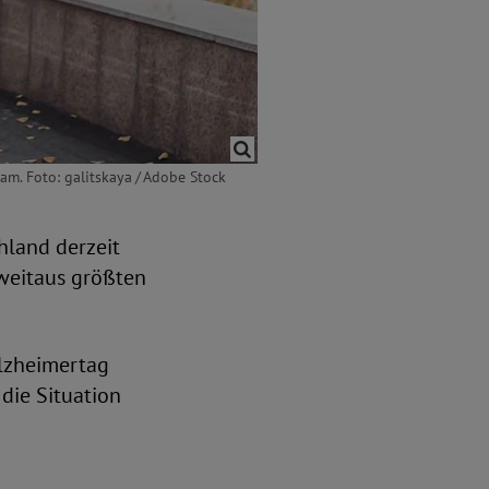
m. Foto: galitskaya / Adobe Stock
hland derzeit
weitaus größten
Alzheimertag
 die Situation