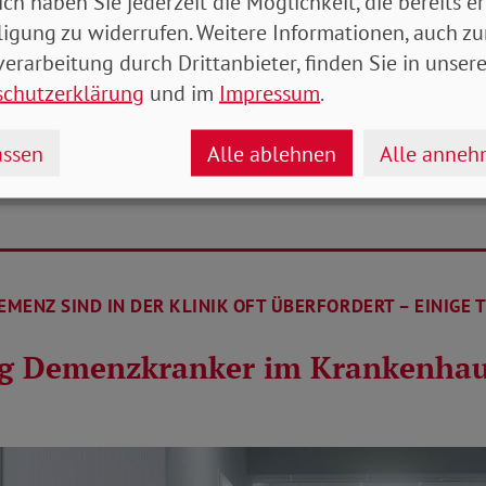
ich haben Sie jederzeit die Möglichkeit, die bereits er
ligung zu widerrufen. Weitere Informationen, auch zu
ich eine Erkrankung aus?
erarbeitung durch Drittanbieter, finden Sie in unsere
schutzerklärung
und im
Impressum
.
t eine Alzheimer-Erkrankung?
ssen
Alle ablehnen
Alle anne
MENZ SIND IN DER KLINIK OFT ÜBERFORDERT – EINIGE T
g Demenzkranker im Krankenhaus