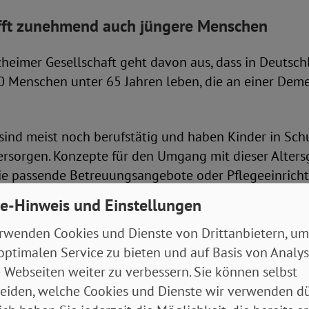
fft zunehmend auch jüngere Menschen
heimer Gesellschaft geht davon aus, dass in Deutsch
0 Menschen unter 65 Jahren leben, die an einer Dem
sind meist noch berufstätig und haben Kinder in Sch
ersorgen. Konzepte für den Umgang mit dieser Alters
ie passende Betreuungsangebote oder Pflegeeinrich
e-Hinweis und Einstellungen
 Alzheimer
rwenden Cookies und Dienste von Drittanbietern, um
optimalen Service zu bieten und auf Basis von Analy
 Webseiten weiter zu verbessern. Sie können selbst
t der Name der Erkrankung?
eiden, welche Cookies und Dienste wir verwenden dü