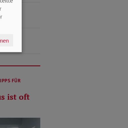
teilte
r
r
hmen
IPPS FÜR
 ist oft