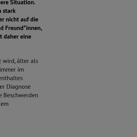
re Situation.
 stark
r nicht auf die
nd Freund*innen,
t daher eine
wird, älter als
 immer im
enthaltes
ner Diagnose
hre Beschwerden
dem