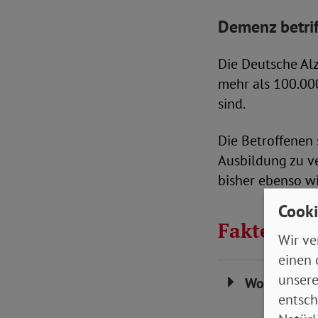
Demenz betri
Die Deutsche Alz
mehr als 100.00
sind.
Die Betroffenen 
Ausbildung zu v
bisher ebenso w
Cooki
Fakten zu
Wir ve
einen 
unsere
Woher komm
entsch