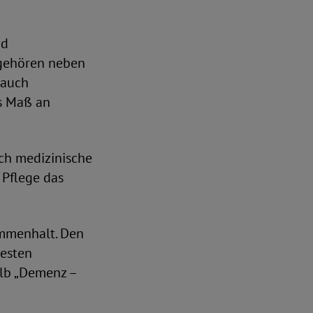
nd
u gehören neben
 auch
es Maß an
och medizinische
Pflege das
ammenhalt. Den
besten
alb „Demenz –