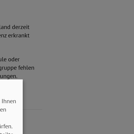
land derzeit
enz erkrankt
ule oder
gruppe fehlen
tungen.
 Ihnen
sen
rfen.