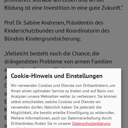
Bildung ist eine Investition in eine gute Zukunft.“
Prof. Dr. Sabine Andresen, Präsidentin des
Kinderschutzbundes und Koordinatorin des
Bündnis Kindergrundsicherung:
„Vielleicht besteht noch die Chance, die
drängendsten Probleme von armen Familien
anzugehen. Erstens: Kinder von
Cookie-Hinweis und Einstellungen
Alleinerziehenden trifft Armut besonders häufig.
Diese Gruppe ist dringend auf Verbesserungen
Wir verwenden Cookies und Dienste von Drittanbietern, um
Ihnen einen optimalen Service zu bieten und auf Basis von
angewiesen, um nicht fortwährend in
Analysen unsere Webseiten weiter zu verbessern. Sie können
Existenzangst leben zu müssen. Zweitens ist für
selbst entscheiden, welche Cookies und Dienste wir
verwenden dürfen. Natürlich haben Sie jederzeit die
Kinder aus Familien mit wenig oder keinem
Möglichkeit, die bereits erteilte Einwilligung zu widerrufen.
Einkommen die Mitgliedschaft im Sportverein
Weitere Informationen, auch zur Datenverarbeitung durch
Drittanbieter, finden Sie in unserer
Datenschutzerklärung
oder die Teilnahme in der Musikschule meist zu