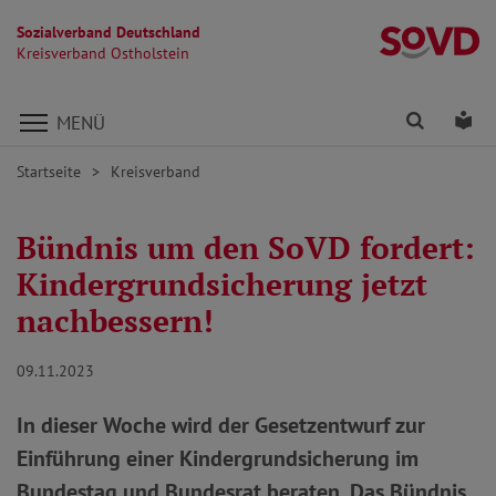
Sozialverband Deutschland
Kr
Kreisverband Ostholstein
Direkt zu den Inhalten springen
Finden
Lei
MENÜ
Startseite
Kreisverband
Bündnis um den SoVD fordert:
Kindergrundsicherung jetzt
nachbessern!
09.11.2023
In dieser Woche wird der Gesetzentwurf zur
Einführung einer Kindergrundsicherung im
Bundestag und Bundesrat beraten. Das Bündnis