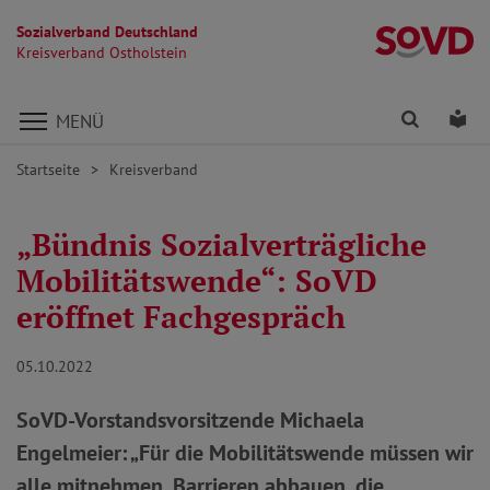
Sozialverband Deutschland
Kr
Kreisverband Ostholstein
Direkt zu den Inhalten springen
Finden
Lei
MENÜ
Startseite
Kreisverband
„Bündnis Sozialverträgliche
Mobilitätswende“: SoVD
eröffnet Fachgespräch
05.10.2022
SoVD-Vorstandsvorsitzende Michaela
Engelmeier: „Für die Mobilitätswende müssen wir
alle mitnehmen, Barrieren abbauen, die