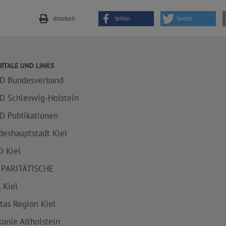
drucken
teilen
tweet
RTALE UND LINKS
D Bundesverband
D Schleswig-Holstein
D Publikationen
deshauptstadt Kiel
 Kiel
 PARITÄTISCHE
 Kiel
itas Region Kiel
konie Altholstein