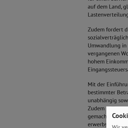
auf dem Land, gl
Lastenverteilun
Zudem fordert d
sozialverträgli
Umwandlung in ei
vergangenen Woc
hohem Einkommen
Eingangssteuersa
Mit der Einführ
bestimmter Betra
unabhängig sowo
Zudem sollte ge
Cooki
gemacht werden 
erwerbstätige P
Wir ve