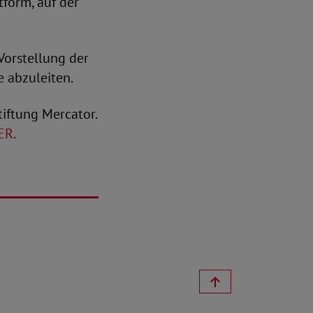
tform, auf der
Vorstellung der
 abzuleiten.
tiftung Mercator.
ER
.