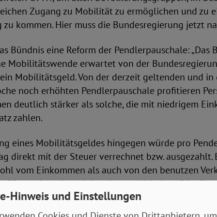
eichen Zugang zu Mobilität zu ermöglichen und zu ei
g zu kommen. Hier muss die Bundesregierung jetzt na
as Bündnis eine Reform der Pendlerpauschale: „Das 
che Mobilitätswende erwartet von der Bundesregierun
n Mobilitätsgeld. Von der derzeit geltenden und in 
he noch erhöhten Pendlerpauschale profitieren Per
 deutlich stärker als solche, die mit niedrigem E
tz zahlen.
ung eines Mobilitätsgeldes hingegen würde pro Pende
g direkt mit der Steuer verrechnet bzw. ausgezahlt.
hl vom Einkommen als auch von den benutzen Verk
prüft werden, ob auch bestimmte nicht berufsbedin
e-Hinweis und Einstellungen
können, um das Mobilitätsgeld nicht ausschließlich
ersonen zu beschränken“
rwenden Cookies und Dienste von Drittanbietern, um