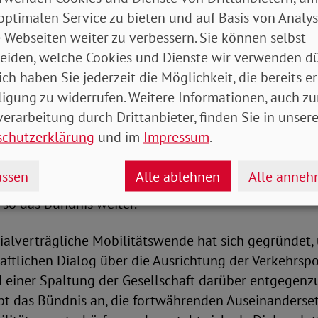
optimalen Service zu bieten und auf Basis von Analy
klärt das Bündnis auch die beschlossene dreimonati
 Webseiten weiter zu verbessern. Sie können selbst
für Kraftstoffe im Straßenverkehr als weder sozial 
eiden, welche Cookies und Dienste wir verwenden dü
 den Klimaschutz. „Einkommensstarke Haushalte profit
ich haben Sie jederzeit die Möglichkeit, die bereits er
, da diese statistisch mehr Kraftstoff verbrauchen. St
ligung zu widerrufen. Weitere Informationen, auch zu
n weiter zu fördern, braucht es Anreize zum Sparen u
erarbeitung durch Drittanbieter, finden Sie in unsere
 Abhängigkeiten“.
schutzerklärung
und im
Impressum
.
te Entlastung von Härtefällen hätten die veranschla
ssen
Alle ablehnen
Alle anne
ogisch als auch sozial und sogar wirtschaftlich sin
 so das Bündnis weiter.
ialverträgliche Mobilitätswende hat sich gegründet,
ftlichen Dialog über die Ausrichtung der Verkehrspol
d einer Spaltung der Gesellschaft darüber entgegenz
ebt das Bündnis an, die fortwährenden Auseinanderse