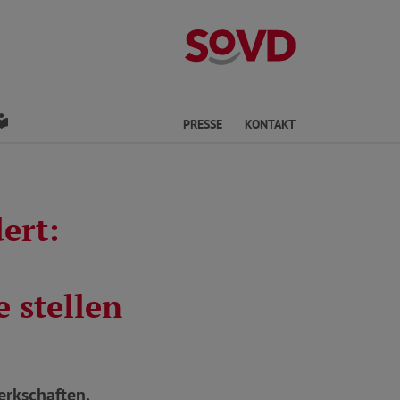
Kreisverband Os
den
Leichte Sprache
PRESSE
KONTAKT
ert:
 stellen
erkschaften,