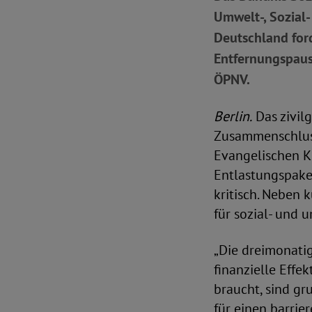
Umwelt-, Sozial
Deutschland for
Entfernungspaus
ÖPNV.
Berlin.
Das zivilg
Zusammenschluss
Evangelischen K
Entlastungspake
kritisch. Neben 
für sozial- und 
„Die dreimonatig
finanzielle Effek
braucht, sind gr
für einen barri