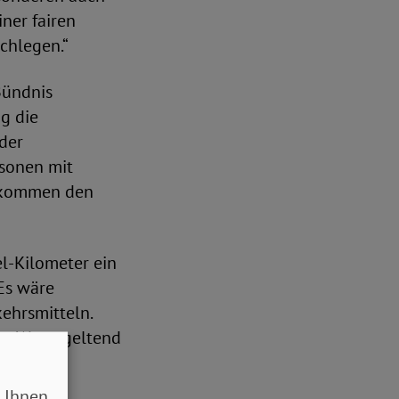
ner fairen
chlegen.“
Bündnis
g die
der
sonen mit
inkommen den
l-Kilometer ein
 Es wäre
ehrsmitteln.
gte Wege geltend
 auf
 Ihnen