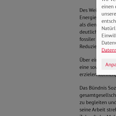
einen 
Des Weiteren er
unsere
Energiesteuern 
entsch
als dienlich für
Natürl
deutlich stärker
Einwil
fossiler Energie
Datenv
Reduzierung von
Daten
Über eine geziel
Anpa
eine sowohl ökol
erzielen können,
Das Bündnis Soz
gesamtgesellscha
zu begleiten un
seine Arbeit str