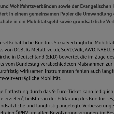
- und Wohlfahrtsverbänden sowie der Evangelischen K
dert in einem gemeinsamen Papier die Umwandlung 
chale in ein Mobilitätsgeld sowie grundsätzliche Ve
esellschaftliche Bündnis Sozialverträgliche Mobilitä
 von DGB, IG Metall, ver.di, SoVD, VdK, AWO, NABU;
irche in Deutschland (EKD) bewertet die im Zuge de
ts vom Bundestag verabschiedeten Maßnahmen zur 
kurzfristig wirksamen Instrumenten fehlen auch langf
umweltverträgliche Mobilität.
e Entlastung durch das 9-Euro-Ticket kann lediglich 
te erzielen“, heißt es in der Erklärung des Bündnisses
undsätzliche und langfristig angelegte Verbesserung
erefreien ÖPNV, um allen Bevölkerungsgruppen, im B