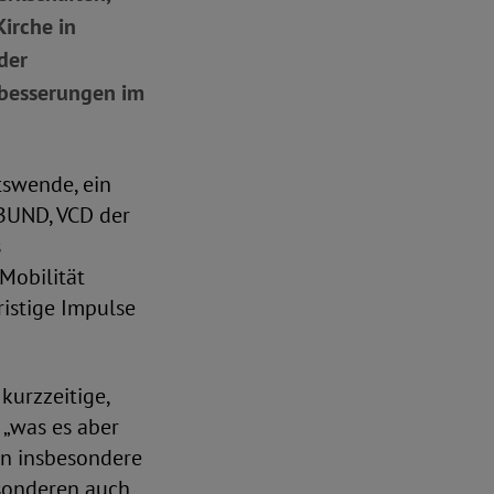
irche in
der
rbesserungen im
tswende, ein
 BUND, VCD der
s
Mobilität
ristige Impulse
kurzzeitige,
, „was es aber
en insbesondere
esonderen auch