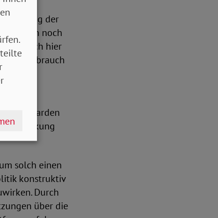
sen
ge Senkung der
ausgewogen noch
rfen.
ieren auch hier
teilte
att den Verbrauch
r
nd zur
r
gten Milliarden
hmen
nvolle Wirkung
 um solch einen
itik konstruktiv
uwirken. Durch
tzungen über die