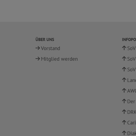
ÜBER UNS
INFOPO
Vorstand
SoV
Mitglied werden
SoV
SoV
Lan
AWO
Der
DRK
Car
Dia