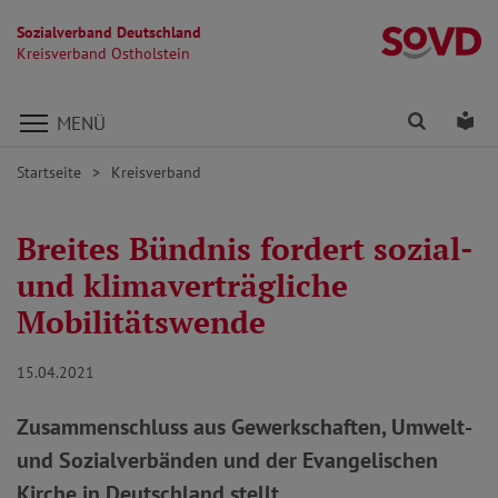
Sozialverband Deutschland
Kr
Kreisverband Ostholstein
Direkt zu den Inhalten springen
Finden
Lei
MENÜ
Startseite
Kreisverband
Breites Bündnis fordert sozial-
und klimaverträgliche
Mobilitätswende
15.04.2021
Zusammenschluss aus Gewerkschaften, Umwelt-
und Sozialverbänden und der Evangelischen
Kirche in Deutschland stellt