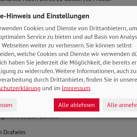
für Millionen Schüler*innen die Schulzeit. Viele vo
e-Hinweis und Einstellungen
 sie weiter geht. Schließlich macht sich die wirtschaft
rwenden Cookies und Dienste von Drittanbietern, um
ungsmarkt bemerkbar. So wurden 2020 9,4 Prozent 
optimalen Service zu bieten und auf Basis von Analy
äge abgeschlossen, als im Vorjahr. „Für Millionen S
 Webseiten weiter zu verbessern. Sie können selbst
cht weniger als die berufliche Zukunft auf dem Spiel. 
eiden, welche Cookies und Dienste wir verwenden dü
rauchen Perspektiven und wollen wissen, wie es für si
ich haben Sie jederzeit die Möglichkeit, die bereits er
ligung zu widerrufen. Weitere Informationen, auch zu
erarbeitung durch Drittanbieter, finden Sie in unsere
e Bundestagswahl im Herbst formuliert Freese noch e
schutzerklärung
und im
Impressum
.
e Politik. „Die vergangenen Monate haben uns auf se
ie wichtig es ist, dass junge Menschen eine stärkere 
ssen
Alle ablehnen
Alle anne
. Deshalb fordern wir, dass Jugendliche bereits mit 16
agswahl setzen dürfen.“
ian Draheim