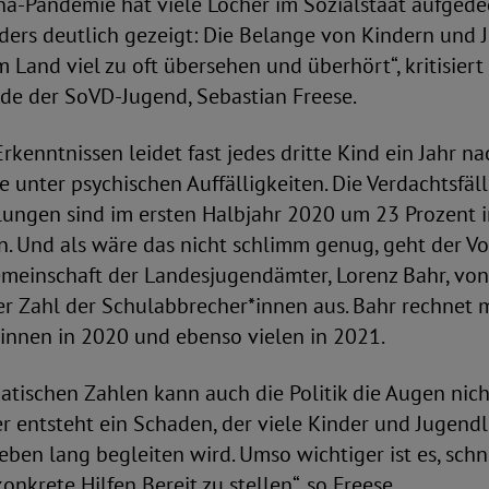
ona-Pandemie hat viele Löcher im Sozialstaat aufgedec
ders deutlich gezeigt: Die Belange von Kindern und 
 Land viel zu oft übersehen und überhört“, kritisiert 
de der SoVD-Jugend, Sebastian Freese.
rkenntnissen leidet fast jedes dritte Kind ein Jahr n
unter psychischen Auffälligkeiten. Die Verdachtsfäll
ungen sind im ersten Halbjahr 2020 um 23 Prozent 
n. Und als wäre das nicht schlimm genug, geht der Vo
meinschaft der Landesjugendämter, Lorenz Bahr, von
r Zahl der Schulabbrecher*innen aus. Bahr rechnet 
innen in 2020 und ebenso vielen in 2021.
atischen Zahlen kann auch die Politik die Augen nic
er entsteht ein Schaden, der viele Kinder und Jugendl
ben lang begleiten wird. Umso wichtiger ist es, schn
nkrete Hilfen Bereit zu stellen“, so Freese.