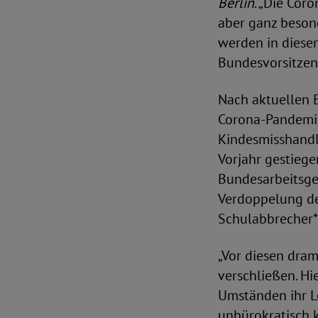
Berlin
. „Die Cor
aber ganz beson
werden in diesem
Bundesvorsitzen
Nach aktuellen E
Corona-Pandemie 
Kindesmisshandl
Vorjahr gestiege
Bundesarbeitsge
Verdoppelung de
Schulabbrecher*
„Vor diesen dram
verschließen. Hi
Umständen ihr Le
unbürokratisch ko