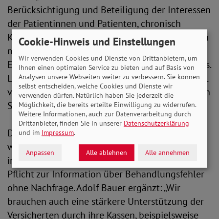
Berücksichtigung und Beteiligung der Interessen
der Patientinnen und Patienten, chronisch
Kranken und Pflegebedürftigen sowie Menschen
Cookie-Hinweis und Einstellungen
mit Behinderungen in den
Wir verwenden Cookies und Dienste von Drittanbietern, um
Entscheidungsprozessen des Gesundheitswesens.
Ihnen einen optimalen Service zu bieten und auf Basis von
Letztlich muss die Patientensicherheit insgesamt
Analysen unsere Webseiten weiter zu verbessern. Sie können
selbst entscheiden, welche Cookies und Dienste wir
verbessert werden, um einen wirklich wirksamen
verwenden dürfen. Natürlich haben Sie jederzeit die
Schutz vor Behandlungsfehlern zu erreichen.“
Möglichkeit, die bereits erteilte Einwilligung zu widerrufen.
Weitere Informationen, auch zur Datenverarbeitung durch
Drittanbieter, finden Sie in unserer
Datenschutzerklärung
Das SoVD-Forderungspapier umfasst dabei vier
und im
Impressum
.
wesentliche Punkte wie z.B. die Stärkung der
Anpassen
Alle ablehnen
Alle annehmen
individuellen Patientenrechte, etwa durch eine
Pflicht zur Information über Behandlungsfehler
ohne Nachfrage. Adolf Bauer ergänzt: „Wir
brauchen auch eine stärkere Unterstützung der
Versicherten durch ihre Kassen, beispielsweise