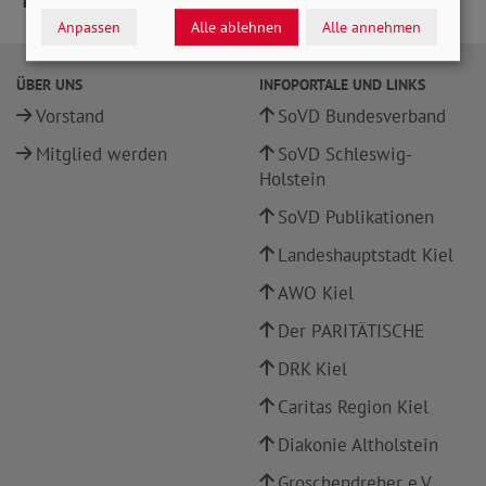
Anpassen
Alle ablehnen
Alle annehmen
ÜBER UNS
INFOPORTALE UND LINKS
Vorstand
SoVD Bundesverband
Mitglied werden
SoVD Schleswig-
Holstein
SoVD Publikationen
Landeshauptstadt Kiel
AWO Kiel
Der PARITÄTISCHE
DRK Kiel
Caritas Region Kiel
Diakonie Altholstein
Groschendreher e.V.