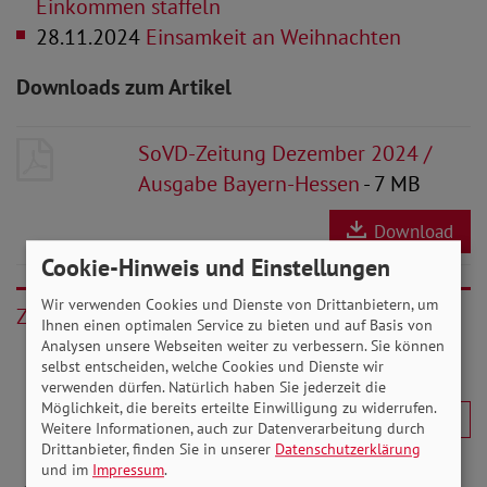
Einkommen staffeln
28.11.2024
Einsamkeit an Weihnachten
Downloads zum Artikel
SoVD-Zeitung Dezember 2024 /
Ausgabe Bayern-Hessen
- 7 MB
Download
Cookie-Hinweis und Einstellungen
Wir verwenden Cookies und Dienste von Drittanbietern, um
Zurück
Ihnen einen optimalen Service zu bieten und auf Basis von
Analysen unsere Webseiten weiter zu verbessern. Sie können
selbst entscheiden, welche Cookies und Dienste wir
verwenden dürfen. Natürlich haben Sie jederzeit die
Möglichkeit, die bereits erteilte Einwilligung zu widerrufen.
Weitere Informationen, auch zur Datenverarbeitung durch
Drittanbieter, finden Sie in unserer
Datenschutzerklärung
und im
Impressum
.