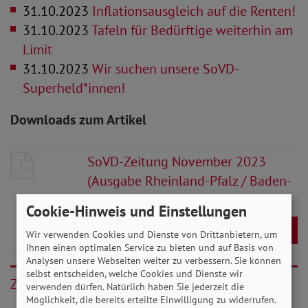
31.10.2023
Inflationsausgleich auf die Renten!
31.10.2023
Tafeln für Bedürftige weiterhin am
Limit
31.10.2023
Wir suchen unsere SoVD-
Superheld*innen!
Downloads zum Artikel
SoVD-Zeitung November 2023
(Ausgabe Rheinland-Pfalz / Baden-
Württemberg
- 10 MB
Cookie-Hinweis und Einstellungen
Download
Wir verwenden Cookies und Dienste von Drittanbietern, um
Ihnen einen optimalen Service zu bieten und auf Basis von
Analysen unsere Webseiten weiter zu verbessern. Sie können
selbst entscheiden, welche Cookies und Dienste wir
Zurück
verwenden dürfen. Natürlich haben Sie jederzeit die
Möglichkeit, die bereits erteilte Einwilligung zu widerrufen.