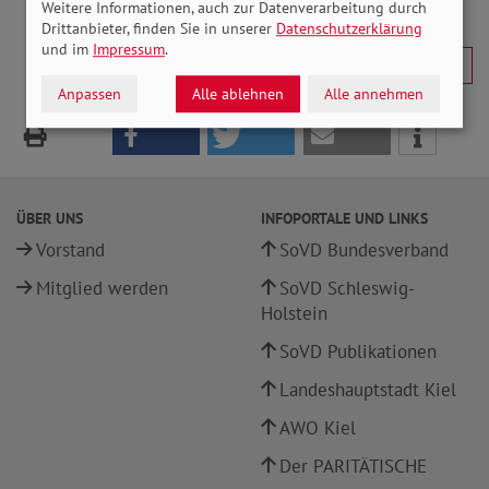
Weitere Informationen, auch zur Datenverarbeitung durch
Drittanbieter, finden Sie in unserer
Datenschutzerklärung
und im
Impressum
.
Anpassen
Alle ablehnen
Alle annehmen
ÜBER UNS
INFOPORTALE UND LINKS
Vorstand
SoVD Bundesverband
Mitglied werden
SoVD Schleswig-
Holstein
SoVD Publikationen
Landeshauptstadt Kiel
AWO Kiel
Der PARITÄTISCHE