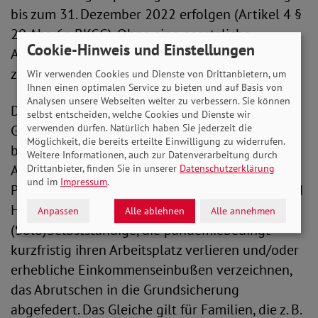
bis zum 31. Dezember 2022 erfolgen (Artikel 4 §
20 Abs. 6a BKGG). Ohne eine gesetzliche
Cookie-Hinweis und Einstellungen
Anpassung würden die derzeitigen Regelungen
zum 31. März 2022 auslaufen.
Wir verwenden Cookies und Dienste von Drittanbietern, um
Ihnen einen optimalen Service zu bieten und auf Basis von
Analysen unsere Webseiten weiter zu verbessern. Sie können
Die Verlängerung des erleichterten Zugangs zur
selbst entscheiden, welche Cookies und Dienste wir
Grundsicherung bis Ende des Jahres 2022
verwenden dürfen. Natürlich haben Sie jederzeit die
Möglichkeit, die bereits erteilte Einwilligung zu widerrufen.
befürwortet der SoVD ausdrücklich. Durch das
Weitere Informationen, auch zur Datenverarbeitung durch
Aussetzen der Vermögensprüfung und der
Drittanbieter, finden Sie in unserer
Datenschutzerklärung
und im
Impressum
.
Prüfung auf Angemessenheit der Unterkunft und
Heizung wird z. B. für Arbeitnehmer*innen oder
Anpassen
Alle ablehnen
Alle annehmen
(Solo)Selbstständige, die pandemiebedingt
kurzfristig ihren Arbeitsplatz verlieren und/oder
erhebliche Einkommenseinbußen verzeichnen,
das Abrutschen in die Grundsicherung
abgefedert. Das Gleiche gilt für Familien, die z. B.